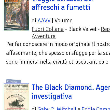
affreschi a fumetti
di
AAVV
| Volume
Fuori Collana
- Black Velvet -
Rep
Avventura
Per far conoscere in modo originale il nostr
affascinante, che spesso ci sfugge per la sua
sono immersi nella civiltà etrusca, antica e
FUMETTI
The Black Diamond. Age
investigativa
di
Gaby C. Mitchell
e
Eddie Camp