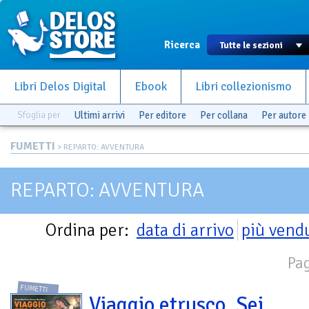
Ricerca
Libri Delos Digital
Ebook
Libri collezionismo
Sfoglia per
Ultimi arrivi
Per editore
Per collana
Per autore
FUMETTI
> REPARTO: AVVENTURA
REPARTO: AVVENTURA
Ordina per:
data di arrivo
più vend
Pag
FUMETTI
Viaggio etrusco. Sei