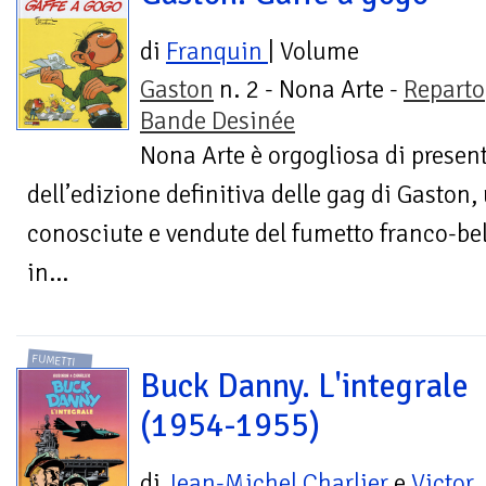
di
Franquin
| Volume
Gaston
n. 2 - Nona Arte -
Reparto
Bande Desinée
Nona Arte è orgogliosa di presen
dell’edizione definitiva delle gag di Gaston,
conosciute e vendute del fumetto franco-be
in...
FUMETTI
Buck Danny. L'integrale
(1954-1955)
di
Jean-Michel Charlier
e
Victor