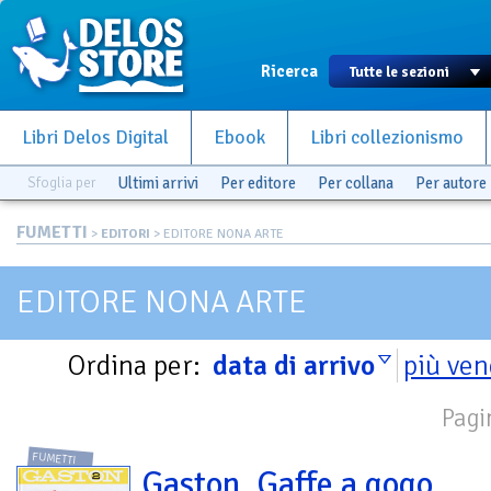
Ricerca
Libri Delos Digital
Ebook
Libri collezionismo
Sfoglia per
Ultimi arrivi
Per editore
Per collana
Per autore
FUMETTI
>
EDITORI
> EDITORE NONA ARTE
EDITORE NONA ARTE
Ordina per:
data di arrivo
più ven
Pagi
FUMETTI
Gaston. Gaffe a gogo