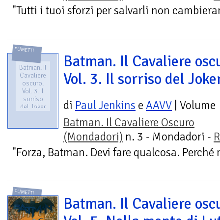
"Tutti i tuoi sforzi per salvarli non cambieran
FUMETTI
Batman. Il Cavaliere osc
Batman. Il
Vol. 3. Il sorriso del Joke
Cavaliere
oscuro.
Vol. 3. Il
sorriso
di
Paul Jenkins
e
AAVV
| Volume
del Joker
Batman. Il Cavaliere Oscuro
(Mondadori)
n. 3 - Mondadori -
R
"Forza, Batman. Devi fare qualcosa. Perché n
FUMETTI
Batman. Il Cavaliere osc