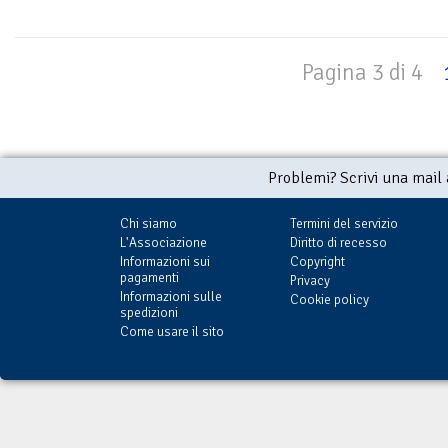
Pagina 3 di 4
Problemi? Scrivi una mail
Chi siamo
Termini del servizio
L'Associazione
Diritto di recesso
Informazioni sui
Copyright
pagamenti
Privacy
Informazioni sulle
Cookie policy
spedizioni
Come usare il sito