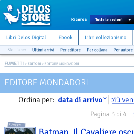
Ricerca
Libri Delos Digital
Ebook
Libri collezionismo
Sfoglia per
Ultimi arrivi
Per editore
Per collana
Per autore
FUMETTI
>
EDITORI
> EDITORE MONDADORI
EDITORE MONDADORI
Ordina per:
data di arrivo
più ven
Pagina 3 di 4
FUMETTI
Batman. Il Cavaliere osc