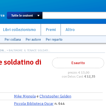
rca
Libri collezionismo
Premi
Altro
Per collana
Per autore
Per reparto
N...
> BALTIMORE. IL TENACE SOLDATI...
e soldatino di
Esaurito
€ 13,00
prezzo:
€
12,35
con Delos Card:
Mike Mignola
e
Christopher Golden
Piccola Biblioteca Oscar
n. 644