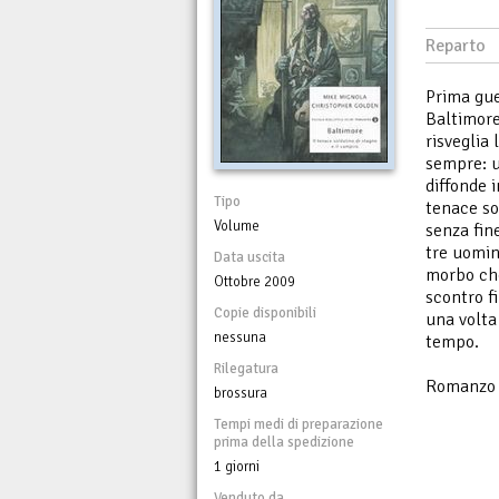
Reparto
Prima gue
Baltimore
risveglia
sempre: u
diffonde 
Tipo
tenace so
Volume
senza fin
tre uomin
Data uscita
morbo che
Ottobre 2009
scontro f
Copie disponibili
una volta
nessuna
tempo.
Rilegatura
Romanzo i
brossura
Tempi medi di preparazione
prima della spedizione
1 giorni
Venduto da