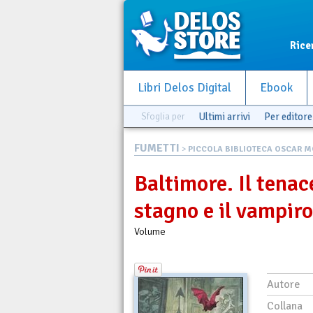
Rice
Libri Delos Digital
Ebook
Sfoglia per
Ultimi arrivi
Per editore
FUMETTI
>
PICCOLA BIBLIOTECA OSCAR MO
Baltimore. Il tenac
stagno e il vampiro
Volume
Autore
Collana