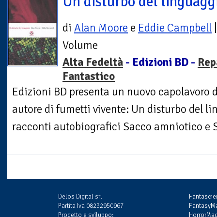
Un disturbo del linguagg
di
Alan Moore
e
Eddie Campbell
|
Volume
Alta Fedeltà
- Edizioni BD -
Rep
Fantastico
Edizioni BD presenta un nuovo capolavoro d
autore di fumetti vivente: Un disturbo del 
racconti autobiografici Sacco amniotico e S
Delos Digital srl
Fantasci
Partita Iva 08232950967
FantasyMa
Progetto e sviluppo:
HorrorMag