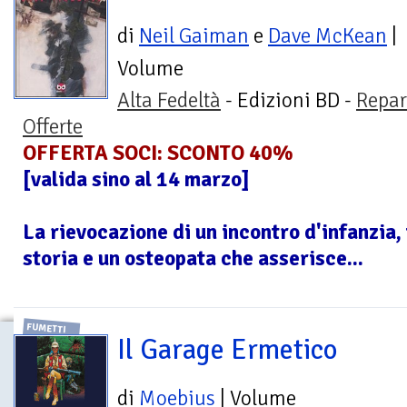
di
Neil Gaiman
e
Dave McKean
|
Volume
Alta Fedeltà
- Edizioni BD -
Repar
Offerte
OFFERTA SOCI: SCONTO 40%
[valida sino al 14 marzo]
La rievocazione di un incontro d'infanzia, 
storia e un osteopata che asserisce...
FUMETTI
Il Garage Ermetico
di
Moebius
| Volume