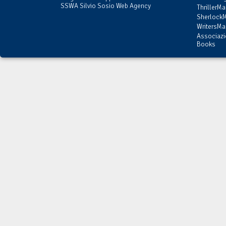
SSWA Silvio Sosio Web Agency
ThrillerMa
SherlockM
WritersMag
Associazi
Books