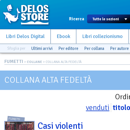
Ricerca
Libri Delos Digital
Ebook
Libri collezionismo
Sfoglia per
Ultimi arrivi
Per editore
Per collana
Per autore
FUMETTI
>
COLLANE
> COLLANA ALTA FEDELTÀ
COLLANA ALTA FEDELTÀ
Ordi
venduti
titol
FUMETTI
Casi violenti