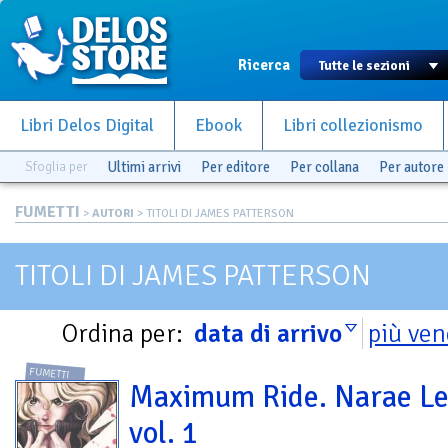
Ricerca
Libri Delos Digital
Ebook
Libri collezionismo
Sfoglia per
Ultimi arrivi
Per editore
Per collana
Per autore
FUMETTI
>
AUTORI
> TITOLI DI JAMES PATTERSON
TITOLI DI JAMES PATTERSON
Ordina per:
data di arrivo
più ven
FUMETTI
Maximum Ride. Narae L
vol. 1