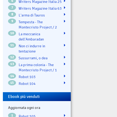
6
Writers Magazine Italia 25
7
Writers Magazine Italia 63
8
L'arma di Tauros
9
Tempesta - The
Montecristo Project / 2
10
La meccanica
dell'Ambaradan
11
Non ci indurre in
tentazione
12
Sussurrami, o dea
13
La prima colonia - The
Montecristo Project / 1
14
Robot 103
15
Robot 104
Ebook più venduti
Aggiornata ogni ora
1
Robot 105