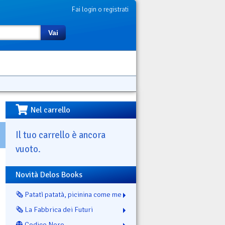
Fai login o registrati
Vai
Nel carrello
Il tuo carrello è ancora
vuoto.
Novità Delos Books
🗞️ Patatì patatà, picinina come me
🗞️ La Fabbrica dei Futuri
👻 Codice Nero