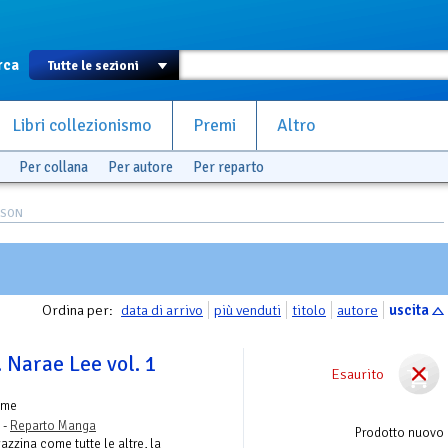
rca
Libri collezionismo
Premi
Altro
Per collana
Per autore
Per reparto
RSON
Ordina per:
data di arrivo
più venduti
titolo
autore
uscita
Narae Lee vol. 1
Esaurito
ume
 -
Reparto Manga
Prodotto nuovo
zzina come tutte le altre, la