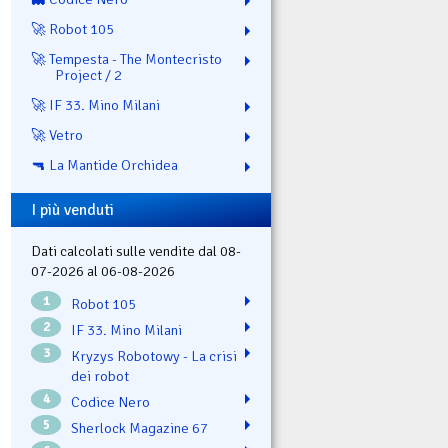
🚀 Robot 105
🚀 Tempesta - The Montecristo
Project / 2
🚀 IF 33. Mino Milani
🚀 Vetro
🔫 La Mantide Orchidea
I più venduti
Dati calcolati sulle vendite dal 08-
07-2026 al 06-08-2026
1
Robot 105
2
IF 33. Mino Milani
3
Kryzys Robotowy - La crisi
dei robot
4
Codice Nero
5
Sherlock Magazine 67