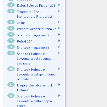
2
Delos Science Fiction 278
3
Tempesta - The
Montecristo Project / 2
4
ənima
5
Writers Magazine Italia 73
6
Sherlock magazine 67
7
Robot 104
8
Sherlock magazine 66
9
Sherlock Holmes e
l'avventura del secondo
cadavere
10
Sherlock Holmes e
l’avventura del gentiluomo
omicida
11
Dagli archivi di Sherlock
Holmes
12
Sherlock Holmes e
l’avventura della doppia
croce