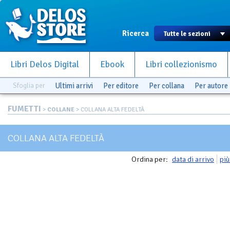
Ricerca
Libri Delos Digital
Ebook
Libri collezionismo
Sfoglia per
Ultimi arrivi
Per editore
Per collana
Per autore
FUMETTI
>
COLLANE
> COLLANA ALTA FEDELTÀ
COLLANA ALTA FEDELTÀ
Ordina per:
data di arrivo
più