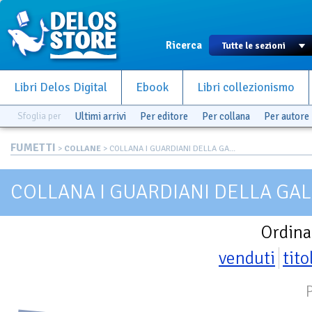
Ricerca
Libri Delos Digital
Ebook
Libri collezionismo
Sfoglia per
Ultimi arrivi
Per editore
Per collana
Per autore
FUMETTI
>
COLLANE
> COLLANA I GUARDIANI DELLA GA...
COLLANA I GUARDIANI DELLA GAL
Ordina
venduti
tito