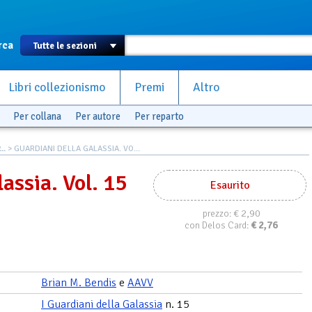
rca
Libri collezionismo
Premi
Altro
Per collana
Per autore
Per reparto
..
> GUARDIANI DELLA GALASSIA. VO...
assia. Vol. 15
Esaurito
€ 2,90
prezzo:
€
2,76
con Delos Card:
Brian M. Bendis
e
AAVV
I Guardiani della Galassia
n. 15