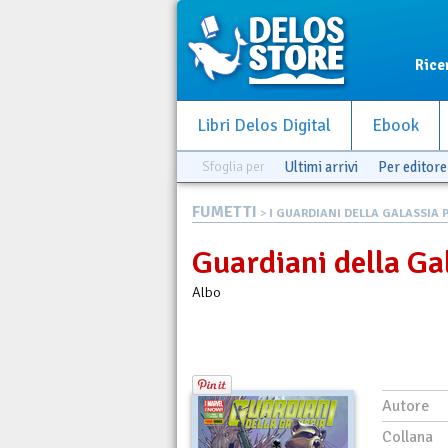
Rice
Libri Delos Digital
Ebook
Sfoglia per
Ultimi arrivi
Per editore
FUMETTI
>
I GUARDIANI DELLA GALASSIA P.
Guardiani della Gal
Albo
Autore
Collana