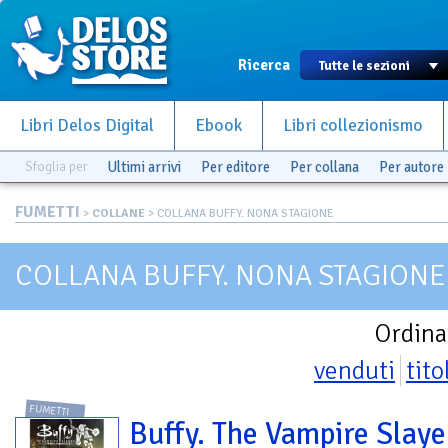
Ricerca
Libri Delos Digital
Ebook
Libri collezionismo
Sfoglia per
Ultimi arrivi
Per editore
Per collana
Per autore
FUMETTI
>
COLLANE
> COLLANA BUFFY. NONA STAGIONE
COLLANA BUFFY. NONA STAGIONE
Ordina
venduti
tito
FUMETTI
Buffy. The Vampire Slayer