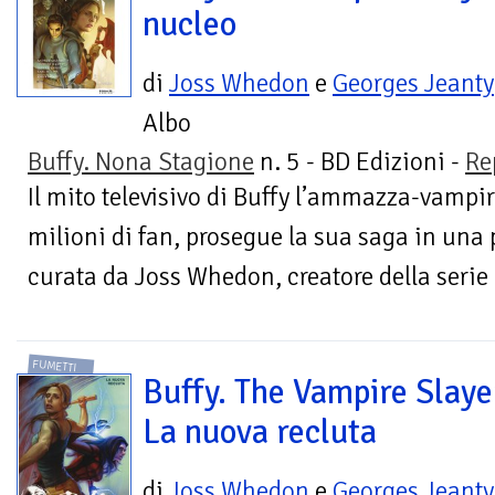
nucleo
di
Joss Whedon
e
Georges Jeanty
Albo
Buffy. Nona Stagione
n. 5 - BD Edizioni -
Re
Il mito televisivo di Buffy l’ammazza-vampi
milioni di fan, prosegue la sua saga in una 
curata da Joss Whedon, creatore della serie e
FUMETTI
Buffy. The Vampire Slaye
La nuova recluta
di
Joss Whedon
e
Georges Jeanty