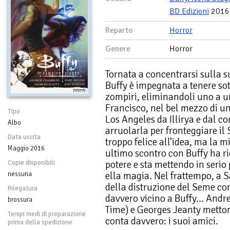
BD Edizioni
2016
Reparto
Horror
Genere
Horror
Tornata a concentrarsi sulla s
Buffy è impegnata a tenere sot
zompiri, eliminandoli uno a u
Francisco, nel bel mezzo di un
Tipo
Los Angeles da Illirya e dal co
Albo
arruolarla per fronteggiare il
Data uscita
troppo felice all'idea, ma la m
Maggio 2016
ultimo scontro con Buffy ha 
potere e sta mettendo in serio
Copie disponibili
ella magia. Nel frattempo, a S
nessuna
della distruzione del Seme c
Rilegatura
davvero vicino a Buffy... An
brossura
Time) e Georges Jeanty metton
Tempi medi di preparazione
conta davvero: i suoi amici.
prima della spedizione