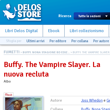
Ricerca
Libri Delos Digital
Ebook
Libri collezionismo
Sfoglia per
Ultimi arrivi
Per editore
Per collana
Per autore
FUMETTI
>
BUFFY. NONA STAGIONE BD EDIZ...
> BUFFY. THE VAMPIRE SLAYER. 
Buffy. The Vampire Slayer. La
nuova recluta
Albo
Autore
Joss Whedon
e
G
Collana
Buffy. Nona Stag