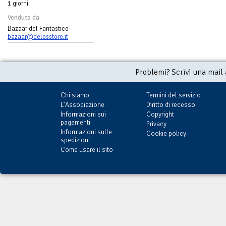
1 giorni
Venduto da
Bazaar del Fantastico
bazaar@delosstore.it
Problemi? Scrivi una mail
Chi siamo
Termini del servizio
L'Associazione
Diritto di recesso
Informazioni sui
Copyright
pagamenti
Privacy
Informazioni sulle
Cookie policy
spedizioni
Come usare il sito