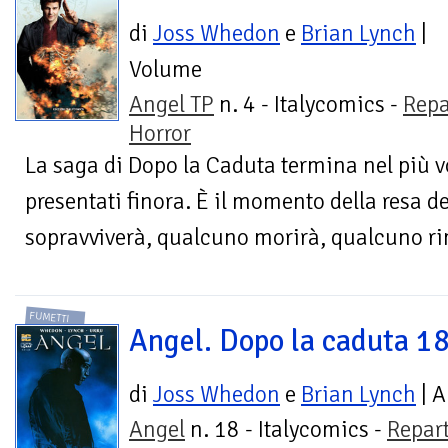
di
Joss Whedon
e
Brian Lynch
|
Volume
Angel TP
n. 4 - Italycomics -
Repa
Horror
La saga di Dopo la Caduta termina nel più 
presentati finora. È il momento della resa d
sopravviverà, qualcuno morirà, qualcuno rim
FUMETTI
Angel. Dopo la caduta 1
di
Joss Whedon
e
Brian Lynch
| A
Angel
n. 18 - Italycomics -
Repar