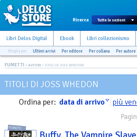
Ricerca
Libri Delos Digital
Ebook
Libri collezionismo
Sfoglia per
Ultimi arrivi
Per editore
Per collana
Per autore
FUMETTI
>
AUTORI
> TITOLI DI JOSS WHEDON
TITOLI DI JOSS WHEDON
Ordina per:
data di arrivo
più ven
Pagin
FUMETTI
Buffy. The Vampire Slayer