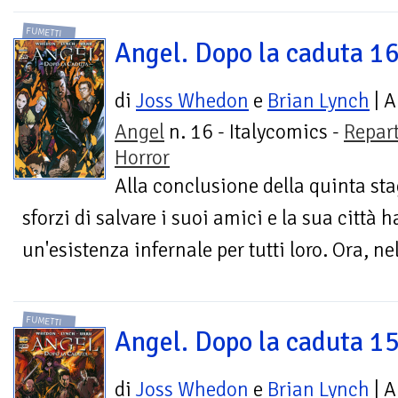
FUMETTI
Angel. Dopo la caduta 1
di
Joss Whedon
e
Brian Lynch
| A
Angel
n. 16 - Italycomics -
Repar
Horror
Alla conclusione della quinta stag
sforzi di salvare i suoi amici e la sua città
un'esistenza infernale per tutti loro. Ora, ne
FUMETTI
Angel. Dopo la caduta 1
di
Joss Whedon
e
Brian Lynch
| A