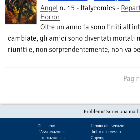
Angel
n. 15 - Italycomics -
Repar
Horror
Oltre un anno fa sono finiti all'in
cambiate, gli amici sono diventati mortali n
riuniti e, non sorprendentemente, non va be
Pagin
Problemi? Scrivi una mail
Chi siamo
Termini del servizio
L'Associazione
Diritto di recesso
Informazioni sui
Copyright