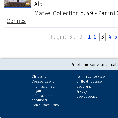
Albo
Marvel Collection
n. 49 - Panini
Comics
Pagina 3 di 9
1
2
3
4
5
Problemi? Scrivi una mail
Chi siamo
Termini del servizio
L'Associazione
Diritto di recesso
Informazioni sui
Copyright
pagamenti
Privacy
Informazioni sulle
Cookie policy
spedizioni
Come usare il sito