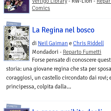
Vertigo Library
- RW-Lion -
Repar
Comics
FUMETTI
La Regina nel bosco
di
Neil Gaiman
e
Chris Riddell
Mondadori -
Reparto Fumetti
Forse pensate di conoscere ques
storia: una giovane regina che sta per sposa
coraggiosi, un castello circondato dai rovi;
principessa, colpita dalla...
FUMETTI