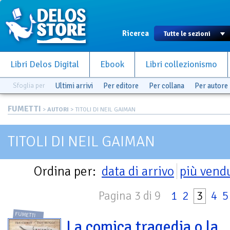
Ricerca
Libri Delos Digital
Ebook
Libri collezionismo
Sfoglia per
Ultimi arrivi
Per editore
Per collana
Per autore
FUMETTI
>
AUTORI
> TITOLI DI NEIL GAIMAN
TITOLI DI NEIL GAIMAN
Ordina per:
data di arrivo
più vend
Pagina 3 di 9
1
2
3
4
5
FUMETTI
La comica tragedia o la