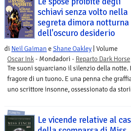
Le spose proibite degli
schiavi senza volto nella
segreta dimora notturna
dell'oscuro desiderio
di
Neil Gaiman
e
Shane Oakley
| Volume
Oscar Ink
- Mondadori -
Reparto Dark Horse
Tre suoni squarciano il silenzio della notte. 
fragore di un tuono. E una penna che graffi
uno scrittore insonne, ossessionato da storie
FUMETTI
Le vicende relative al ca
della scomparsa di Miss