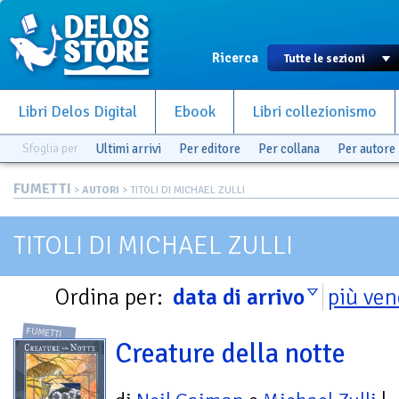
Ricerca
Libri Delos Digital
Ebook
Libri collezionismo
Sfoglia per
Ultimi arrivi
Per editore
Per collana
Per autore
FUMETTI
>
AUTORI
> TITOLI DI MICHAEL ZULLI
TITOLI DI MICHAEL ZULLI
Ordina per:
data di arrivo
più ven
FUMETTI
Creature della notte