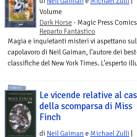
di
Neil Gaiman
e
Michael Zulli
|
Volume
Dark Horse
- Magic Press Comics
Reparto Fantastico
Magia e inquietanti misteri vi aspettano sul
capolavoro di Neil Gaiman, l’autore dei best-
classifiche del New York Times. L’esperto ill
FUMETTI
Le vicende relative al ca
della scomparsa di Miss
Finch
di
Neil Gaiman
e
Michael Zulli
|