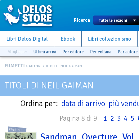
Ricerca
Libri Delos Digital
Ebook
Libri collezionismo
Sfoglia per
Ultimi arrivi
Per editore
Per collana
Per autore
FUMETTI
>
AUTORI
> TITOLI DI NEIL GAIMAN
TITOLI DI NEIL GAIMAN
Ordina per:
data di arrivo
più vend
Pagina 8 di 9
1
2
3
4
5
FUMETTI
Sandman. Overture. Vol.