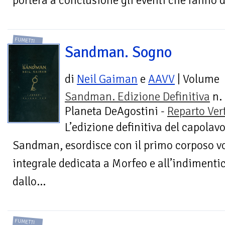
porterà a conclusione gli eventi che fanno da
FUMETTI
Sandman. Sogno
di
Neil Gaiman
e
AAVV
| Volume
Sandman. Edizione Definitiva
n. 
Planeta DeAgostini -
Reparto Ver
L’edizione definitiva del capolav
Sandman, esordisce con il primo corposo v
integrale dedicata a Morfeo e all’indimenti
dallo...
FUMETTI