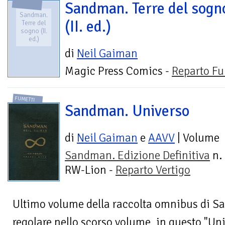
Sandman. Terre del sogn
Sandman.
(II. ed.)
Terre del
sogno (II.
ed.)
di
Neil Gaiman
Magic Press Comics -
Reparto Fu
FUMETTI
Sandman. Universo
di
Neil Gaiman
e
AAVV
| Volume
Sandman. Edizione Definitiva
n. 
RW-Lion -
Reparto Vertigo
Ultimo volume della raccolta omnibus di Sa
regolare nello scorso volume, in questo "Uni