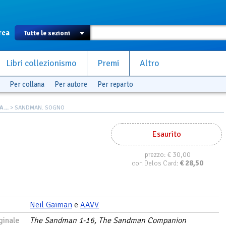
rca
Libri collezionismo
Premi
Altro
Per collana
Per autore
Per reparto
...
> SANDMAN. SOGNO
Esaurito
€ 30,00
prezzo:
€
28,50
con Delos Card:
Neil Gaiman
e
AAVV
ginale
The Sandman 1-16, The Sandman Companion