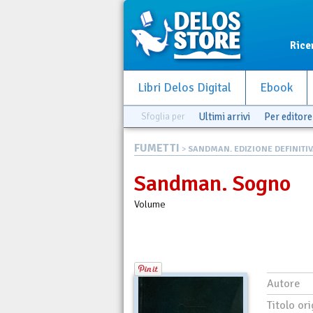
Rice
Libri Delos Digital
Ebook
Sfoglia per
Ultimi arrivi
Per editore
FUMETTI
>
SANDMAN. EDIZIONE DEFINITIVA
Sandman. Sogno
Volume
Autore
Titolo ori