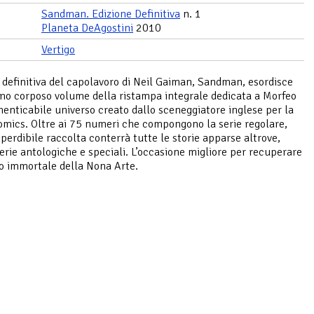
Sandman. Edizione Definitiva
n. 1
Planeta DeAgostini
2010
Vertigo
e definitiva del capolavoro di Neil Gaiman, Sandman, esordisce
imo corposo volume della ristampa integrale dedicata a Morfeo
imenticabile universo creato dallo sceneggiatore inglese per la
omics. Oltre ai 75 numeri che compongono la serie regolare,
perdibile raccolta conterrà tutte le storie apparse altrove,
erie antologiche e speciali. L’occasione migliore per recuperare
lo immortale della Nona Arte.