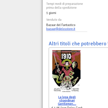
Tempi medi di preparazione
prima della spedizione
1 giorni
Venduto da
Bazaar del Fantastico
bazaar@delosstore.it
Altri titoli che potrebbero 
La lega degli
straordinari
Gentlemen.…
€ 4,95
(con Delos Card: