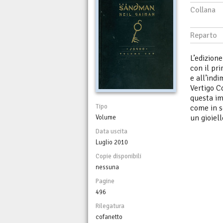
Collana
Reparto
L’edizion
con il pr
e all’ind
Vertigo C
questa im
Tipo
come in s
un gioiel
Volume
Data uscita
Luglio 2010
Copie disponibili
nessuna
Pagine
496
Rilegatura
cofanetto