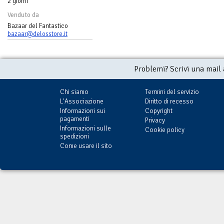
2 giorni
Venduto da
Bazaar del Fantastico
bazaar@delosstore.it
Problemi? Scrivi una mail
Chi siamo
Termini del servizio
L'Associazione
Diritto di recesso
Informazioni sui
Copyright
pagamenti
Privacy
Informazioni sulle
Cookie policy
spedizioni
Come usare il sito