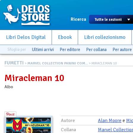
Ricerca
Libri Delos Digital
Ebook
Libri collezionismo
Sfoglia per
Ultimi arrivi
Per editore
Per collana
Per autore
FUMETTI
>
MARVEL COLLECTION PANINI COM...
> MIRACLEMAN 10
Miracleman 10
Albo
Autore
Alan Moore
e
Mi
Collana
Marvel Collectio