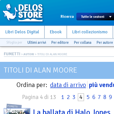
Ricerca
Libri Delos Digital
Ebook
Libri collezionismo
Sfoglia per
Ultimi arrivi
Per editore
Per collana
Per autore
FUMETTI
>
AUTORI
> TITOLI DI ALAN MOORE
TITOLI DI ALAN MOORE
Ordina per:
data di arrivo
più vend
Pagina 4 di 13
1
2
3
4
5
6
7
8
9
FUMETTI
La ballata di Halo Jones