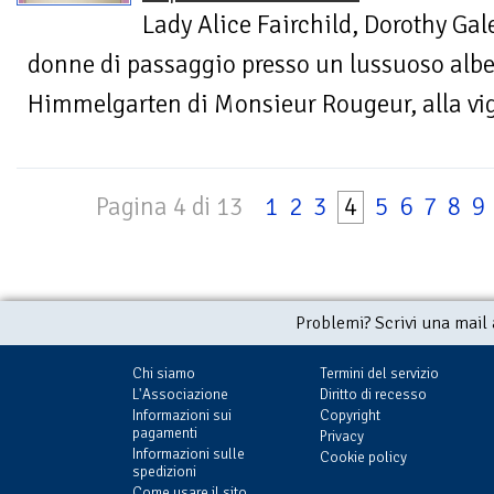
Lady Alice Fairchild, Dorothy Gal
donne di passaggio presso un lussuoso alber
Himmelgarten di Monsieur Rougeur, alla vigi
Pagina 4 di 13
1
2
3
4
5
6
7
8
9
Problemi? Scrivi una mail
Chi siamo
Termini del servizio
L'Associazione
Diritto di recesso
Informazioni sui
Copyright
pagamenti
Privacy
Informazioni sulle
Cookie policy
spedizioni
Come usare il sito