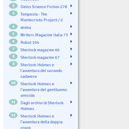
2
Delos Science Fiction 278
3
Tempesta - The
Montecristo Project / 2
4
ənima
5
Writers Magazine Italia 73
6
Robot 104
7
Sherlock magazine 66
8
Sherlock magazine 67
9
Sherlock Holmes e
l'avventura del secondo
cadavere
10
Sherlock Holmes e
l’avventura del gentiluomo
omicida
11
Dagli archivi di Sherlock
Holmes
12
Sherlock Holmes e
l’avventura della doppia
croce