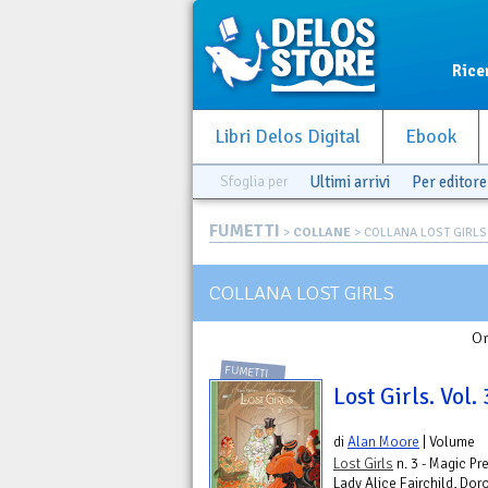
Rice
Libri Delos Digital
Ebook
Sfoglia per
Ultimi arrivi
Per editore
FUMETTI
>
COLLANE
> COLLANA LOST GIRLS
COLLANA LOST GIRLS
Or
FUMETTI
Lost Girls. Vol. 
di
Alan Moore
| Volume
Lost Girls
n. 3 - Magic P
Lady Alice Fairchild, Dor