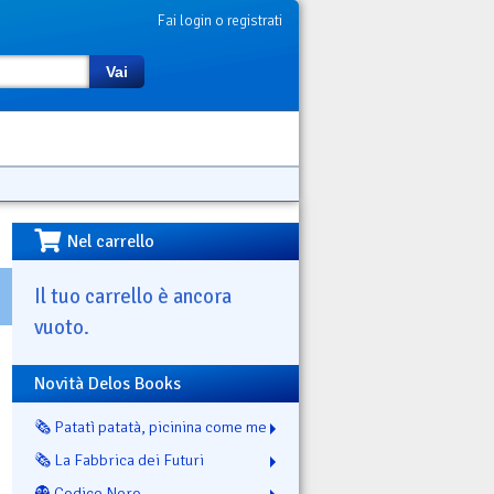
Fai login o registrati
Vai
Nel carrello
Il tuo carrello è ancora
vuoto.
Novità Delos Books
🗞️ Patatì patatà, picinina come me
🗞️ La Fabbrica dei Futuri
👻 Codice Nero