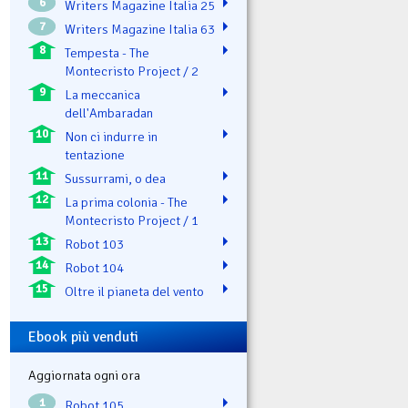
6
Writers Magazine Italia 25
7
Writers Magazine Italia 63
8
Tempesta - The
Montecristo Project / 2
9
La meccanica
dell'Ambaradan
10
Non ci indurre in
tentazione
11
Sussurrami, o dea
12
La prima colonia - The
Montecristo Project / 1
13
Robot 103
14
Robot 104
15
Oltre il pianeta del vento
Ebook più venduti
Aggiornata ogni ora
1
Robot 105