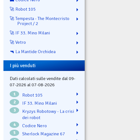
🚀 Robot 105
🚀 Tempesta - The Montecristo
Project / 2
🚀 IF 33. Mino Milani
🚀 Vetro
🔫 La Mantide Orchidea
I più venduti
Dati calcolati sulle vendite dal 09-
07-2026 al 07-08-2026
1
Robot 105
2
IF 33. Mino Milani
3
Kryzys Robotowy - La crisi
dei robot
4
Codice Nero
5
Sherlock Magazine 67