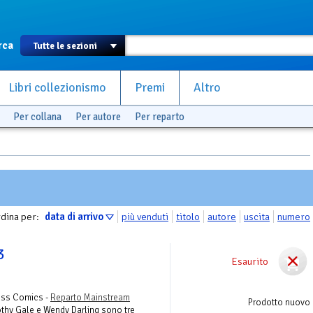
rca
Libri collezionismo
Premi
Altro
Per collana
Per autore
Per reparto
dina per:
data di arrivo
più venduti
titolo
autore
uscita
numero
3
Esaurito
ress Comics -
Reparto Mainstream
Prodotto nuovo
othy Gale e Wendy Darling sono tre