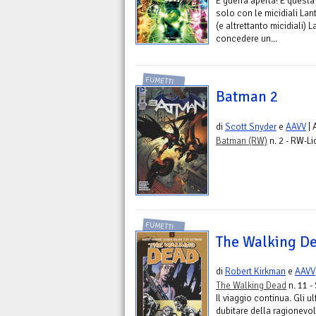
È guerra aperta! E questa
solo con le micidiali La
(e altrettanto micidiali)
concedere un...
FUMETTI
Batman 2
di
Scott Snyder
e
AAVV
| 
Batman (RW)
n. 2 - RW-Li
FUMETTI
The Walking Dea
di
Robert Kirkman
e
AAVV
The Walking Dead
n. 11 -
Il viaggio continua. Gli 
dubitare della ragionevol