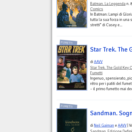
Batman. La Leggenda
n. 
Comics
In Batman: Lampi di Gloria
tutta la sua forza in una s
stretti” di Casey e...
FUMETTI
Star Trek. The 
di
AAVV
Star Trek. The Gold Key 
Fumetti
Ingenuo, spensierato, pio
rétro per i patiti del fum
– il primo fumetto mai ded
FUMETTI
Sandman. Sog
di
Neil Gaiman
e
AAVV
| 
Sandman. Edizione Defini