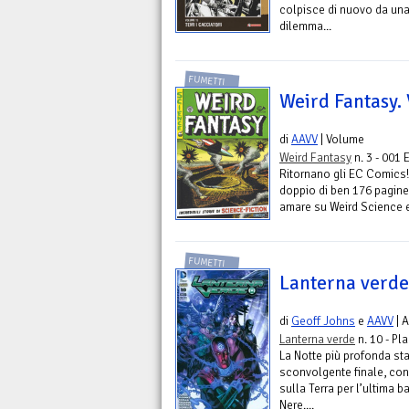
colpisce di nuovo da una
dilemma...
FUMETTI
Weird Fantasy. 
di
AAVV
| Volume
Weird Fantasy
n. 3 - 001 
Ritornano gli EC Comics!
doppio di ben 176 pagine
amare su Weird Science e 
FUMETTI
Lanterna verde
di
Geoff Johns
e
AAVV
| 
Lanterna verde
n. 10 - Pl
La Notte più profonda sta
sconvolgente finale, con
sulla Terra per l’ultima 
Nere....