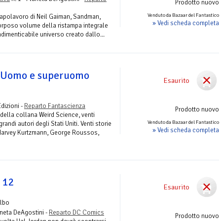
Prodotto nuovo
Venduto da Bazaar del Fantastico
 capolavoro di Neil Gaiman, Sandman,
» Vedi scheda completa
orposo volume della ristampa integrale
ndimenticabile universo creato dallo...
. Uomo e superuomo
Esaurito
Edizioni -
Reparto Fantascienza
Prodotto nuovo
della collana Weird Science, venti
Venduto da Bazaar del Fantastico
grandi autori degli Stati Uniti. Venti storie
» Vedi scheda completa
 Harvey Kurtzmann, George Roussos,
 12
Esaurito
Albo
aneta DeAgostini -
Reparto DC Comics
Prodotto nuovo