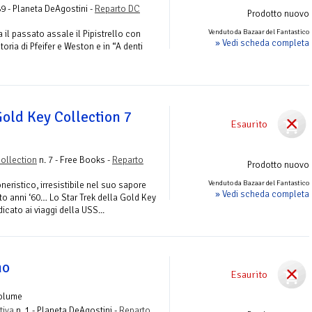
89 - Planeta DeAgostini -
Reparto DC
Prodotto nuovo
Venduto da Bazaar del Fantastico
 il passato assale il Pipistrello con
» Vedi scheda completa
toria di Pfeifer e Weston e in “A denti
Gold Key Collection 7
Esaurito
Collection
n. 7 - Free Books -
Reparto
Prodotto nuovo
Venduto da Bazaar del Fantastico
neristico, irresistibile nel suo sapore
» Vedi scheda completa
etto anni ‘60… Lo Star Trek della Gold Key
icato ai viaggi della USS...
no
Esaurito
Volume
tiva
n. 1 - Planeta DeAgostini -
Reparto