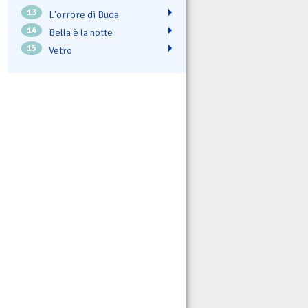
13
L'orrore di Buda
14
Bella è la notte
15
Vetro