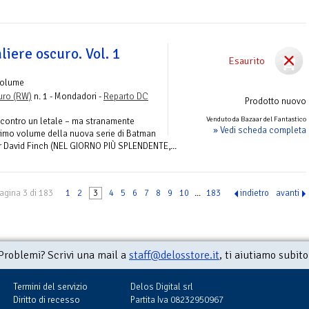
liere oscuro. Vol. 1
Esaurito
Volume
uro (RW)
n. 1 - Mondadori -
Reparto DC
Prodotto nuovo
Venduto da Bazaar del Fantastico
a contro un letale – ma stranamente
» Vedi scheda completa
primo volume della nuova serie di Batman
ar David Finch (NEL GIORNO PIÙ SPLENDENTE,...
agina 3 di 183
1
2
3
4
5
6
7
8
9
10
...
183
indietro
avanti
Problemi? Scrivi una mail a
staff@delosstore.it
, ti aiutiamo subito
Termini del servizio
Delos Digital srl
Diritto di recesso
Partita Iva 08232950967