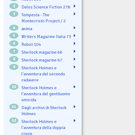
2
Delos Science Fiction 278
3
Tempesta - The
Montecristo Project / 2
4
ənima
5
Writers Magazine Italia 73
6
Robot 104
7
Sherlock magazine 66
8
Sherlock magazine 67
9
Sherlock Holmes e
l'avventura del secondo
cadavere
10
Sherlock Holmes e
l’avventura del gentiluomo
omicida
11
Dagli archivi di Sherlock
Holmes
12
Sherlock Holmes e
l’avventura della doppia
croce