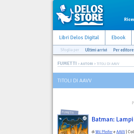
Rice
Libri Delos Digital
Ebook
Sfoglia per
Ultimi arrivi
Per editore
FUMETTI
>
AUTORI
> TITOLI DI AAVV
TITOLI DI AAVV
P
FUMETTI
Batman: Lampi 
di
Wil Pfeifer
e
AAVV
| Col