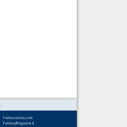
.
Fantascienza.com
FantasyMagazine.it