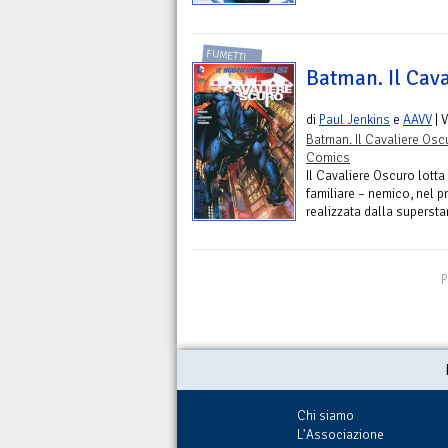
FUMETTI
Batman. Il Cava
di
Paul Jenkins
e
AAVV
| 
Batman. Il Cavaliere Osc
Comics
Il Cavaliere Oscuro lott
familiare – nemico, nel 
realizzata dalla superst
P
Chi siamo
L'Associazione