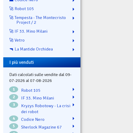
🚀 Robot 105
🚀 Tempesta - The Montecristo
Project / 2
🚀 IF 33. Mino Milani
🚀 Vetro
🔫 La Mantide Orchidea
I più venduti
Dati calcolati sulle vendite dal 09-
07-2026 al 07-08-2026
1
Robot 105
2
IF 33. Mino Milani
3
Kryzys Robotowy - La crisi
dei robot
4
Codice Nero
5
Sherlock Magazine 67