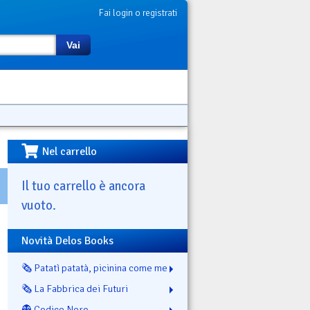
Fai login o registrati
Vai
Nel carrello
Il tuo carrello è ancora
vuoto.
Novità Delos Books
🗞️ Patatì patatà, picinina come me
🗞️ La Fabbrica dei Futuri
👻 Codice Nero