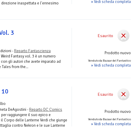
» Vedi scheda completa
 direzione inaspettata e l'ennesimo
Vol. 3
Esaurito
Edizioni -
Reparto Fantascienza
Prodotto nuovo
 Weird Fantasy vol. 3 è un numero
Venduto da Bazaar del Fantastico
 con gli autori che avete imparato ad
» Vedi scheda completa
Tales from the...
 10
Esaurito
Albo
aneta DeAgostini -
Reparto DC Comics
Prodotto nuovo
 per raggiungere il suo epico e
Venduto da Bazaar del Fantastico
 il Corpo delle Lanterne Verdi che giunge
» Vedi scheda completa
battaglia contro Nekron e le sue Lanterne