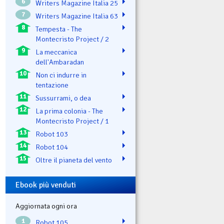
6
Writers Magazine Italia 25
7
Writers Magazine Italia 63
8
Tempesta - The
Montecristo Project / 2
9
La meccanica
dell'Ambaradan
10
Non ci indurre in
tentazione
11
Sussurrami, o dea
12
La prima colonia - The
Montecristo Project / 1
13
Robot 103
14
Robot 104
15
Oltre il pianeta del vento
Ebook più venduti
Aggiornata ogni ora
1
Robot 105