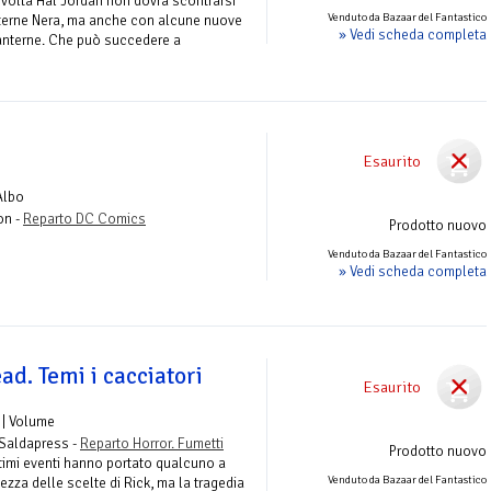
 volta Hal Jordan non dovrà scontrarsi
Venduto da Bazaar del Fantastico
nterne Nera, ma anche con alcune nuove
» Vedi scheda completa
 Lanterne. Che può succedere a
Esaurito
Albo
on -
Reparto DC Comics
Prodotto nuovo
Venduto da Bazaar del Fantastico
» Vedi scheda completa
d. Temi i cacciatori
Esaurito
| Volume
 Saldapress -
Reparto Horror. Fumetti
Prodotto nuovo
ultimi eventi hanno portato qualcuno a
Venduto da Bazaar del Fantastico
ezza delle scelte di Rick, ma la tragedia