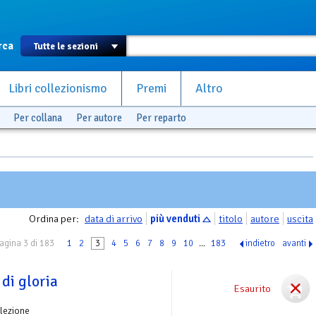
rca
Libri collezionismo
Premi
Altro
Per collana
Per autore
Per reparto
Ordina per:
data di arrivo
più venduti
titolo
autore
uscita
agina 3 di 183
1
2
3
4
5
6
7
8
9
10
...
183
indietro
avanti
di gloria
Esaurito
lezione