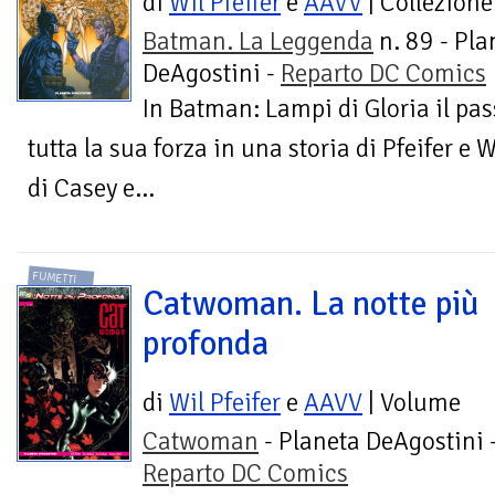
di
Wil Pfeifer
e
AAVV
| Collezione
Batman. La Leggenda
n. 89 - Pla
DeAgostini -
Reparto DC Comics
In Batman: Lampi di Gloria il pass
tutta la sua forza in una storia di Pfeifer e W
di Casey e...
FUMETTI
Catwoman. La notte più
profonda
di
Wil Pfeifer
e
AAVV
| Volume
Catwoman
- Planeta DeAgostini 
Reparto DC Comics