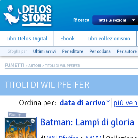
Ricerca
Libri Delos Digital
Ebook
Libri collezionismo
Sfoglia per
Ultimi arrivi
Per editore
Per collana
Per autore
FUMETTI
>
AUTORI
> TITOLI DI WIL PFEIFER
TITOLI DI WIL PFEIFER
Ordina per:
data di arrivo
più ven
FUMETTI
Batman: Lampi di gloria