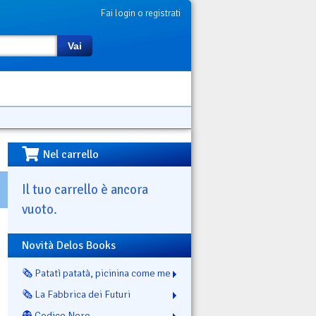
Fai login o registrati
Vai
Nel carrello
Il tuo carrello è ancora
vuoto.
Novità Delos Books
🗞️ Patatì patatà, picinina come me
🗞️ La Fabbrica dei Futuri
👻 Codice Nero