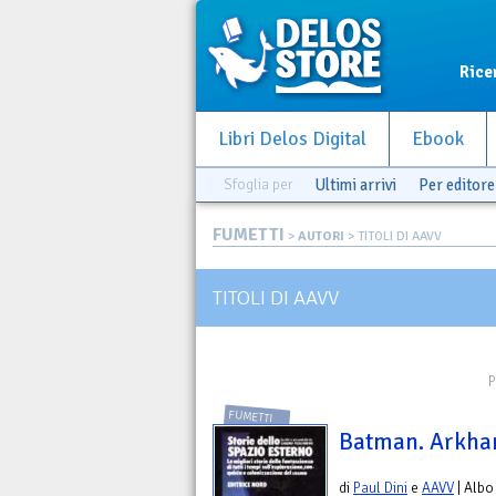
Rice
Libri Delos Digital
Ebook
Sfoglia per
Ultimi arrivi
Per editore
FUMETTI
>
AUTORI
> TITOLI DI AAVV
TITOLI DI AAVV
P
FUMETTI
Batman. Arkham 
di
Paul Dini
e
AAVV
| Albo