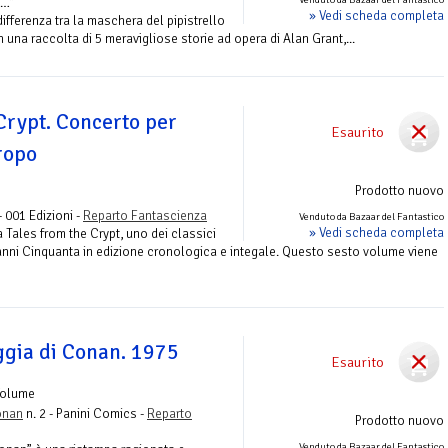
e…”
» Vedi scheda completa
differenza tra la maschera del pipistrello
n una raccolta di 5 meravigliose storie ad opera di Alan Grant,...
Crypt. Concerto per
Esaurito
tropo
Prodotto nuovo
- 001 Edizioni -
Reparto Fantascienza
Venduto da Bazaar del Fantastico
» Vedi scheda completa
 Tales from the Crypt, uno dei classici
 anni Cinquanta in edizione cronologica e integale. Questo sesto volume viene
ggia di Conan. 1975
Esaurito
Volume
onan
n. 2 - Panini Comics -
Reparto
Prodotto nuovo
Venduto da Bazaar del Fantastico