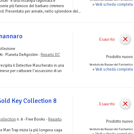
onan” è una ristampa ragionata e
» Vedi scheda completa
 serie più famose del barbaro cimmero
d. Presentato per annate, nello splendore del...
mannaro
Esaurito
ollezione
96 - Planeta DeAgostini -
Reparto DC
Prodotto nuovo
Venduto da Bazaar del Fantastico
cipita il Detective Mascherato in una
» Vedi scheda completa
inese per catturare l’assassino di un
Gold Key Collection 8
Esaurito
Collection
n. 8 - Free Books -
Reparto
Prodotto nuovo
Venduto da Bazaar del Fantastico
e Man Trap inizia la più longeva saga
» Vedi scheda completa