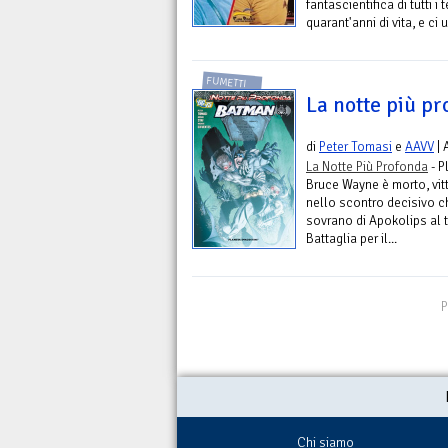
fantascientifica di tutti 
quarant'anni di vita, e ci
FUMETTI
La notte più p
di
Peter Tomasi
e
AAVV
| 
La Notte Più Profonda
- P
Bruce Wayne è morto, vit
nello scontro decisivo c
sovrano di Apokolips al t
Battaglia per il...
P
Chi siamo