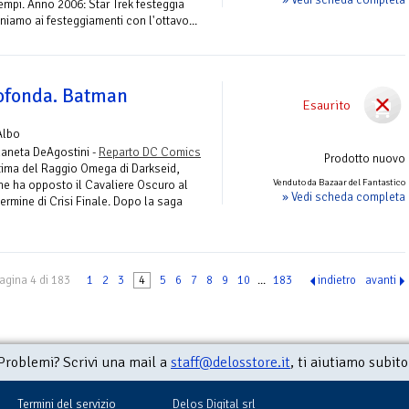
i tempi. Anno 2006: Star Trek festeggia
 uniamo ai festeggiamenti con l'ottavo...
rofonda. Batman
Esaurito
Albo
laneta DeAgostini -
Reparto DC Comics
Prodotto nuovo
tima del Raggio Omega di Darkseid,
Venduto da Bazaar del Fantastico
he ha opposto il Cavaliere Oscuro al
» Vedi scheda completa
ermine di Crisi Finale. Dopo la saga
agina 4 di 183
1
2
3
4
5
6
7
8
9
10
...
183
indietro
avanti
Problemi? Scrivi una mail a
staff@delosstore.it
, ti aiutiamo subito
Termini del servizio
Delos Digital srl