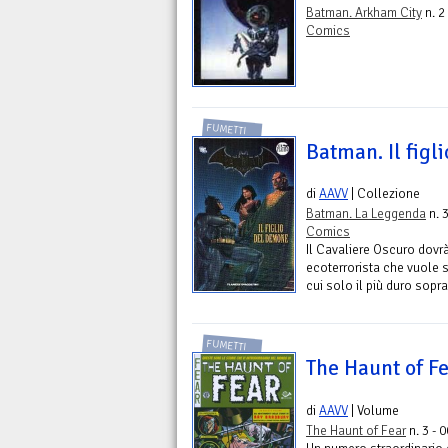
Batman. Arkham City
n. 2
Comics
FUMETTI
Batman. Il figl
di
AAVV
| Collezione
Batman. La Leggenda
n. 
Comics
Il Cavaliere Oscuro dovrà
ecoterrorista che vuole 
cui solo il più duro sopra
FUMETTI
The Haunt of Fe
di
AAVV
| Volume
The Haunt of Fear
n. 3 - 