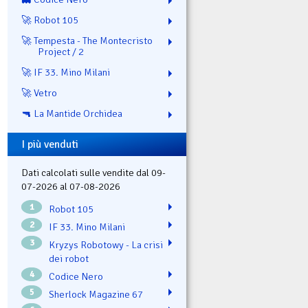
🚀 Robot 105
🚀 Tempesta - The Montecristo
Project / 2
🚀 IF 33. Mino Milani
🚀 Vetro
🔫 La Mantide Orchidea
I più venduti
Dati calcolati sulle vendite dal 09-
07-2026 al 07-08-2026
1
Robot 105
2
IF 33. Mino Milani
3
Kryzys Robotowy - La crisi
dei robot
4
Codice Nero
5
Sherlock Magazine 67