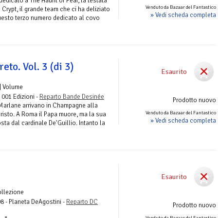
edicato a The Haunt of Fear, la testata
Venduto da Bazaar del Fantastico
 Crypt, il grande team che ci ha deliziato
» Vedi scheda completa
questo terzo numero dedicato al covo
reto. Vol. 3 (di 3)
Esaurito
| Volume
- 001 Edizioni -
Reparto Bande Desinée
Prodotto nuovo
Marlane arrivano in Champagne alla
Venduto da Bazaar del Fantastico
Cristo. A Roma il Papa muore, ma la sua
» Vedi scheda completa
ta dal cardinale De'Guillio. Intanto la
Esaurito
ollezione
98 - Planeta DeAgostini -
Reparto DC
Prodotto nuovo
Venduto da Bazaar del Fantastico