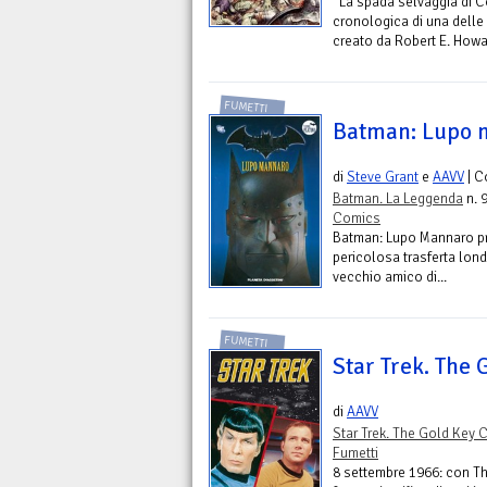
“La spada selvaggia di C
cronologica di una delle
creato da Robert E. Howar
FUMETTI
Batman: Lupo 
di
Steve Grant
e
AAVV
| C
Batman. La Leggenda
n. 
Comics
Batman: Lupo Mannaro pre
pericolosa trasferta lond
vecchio amico di...
FUMETTI
Star Trek. The 
di
AAVV
Star Trek. The Gold Key 
Fumetti
8 settembre 1966: con Th