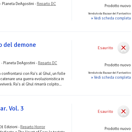
 - Planeta DeAgostini -
Reparto DC
Prodotto nuovo
Venduto da Bazaar del Fantastico
» Vedi scheda completa
io del demone
Esaurito
3 - Planeta DeAgostini -
Reparto DC
Prodotto nuovo
Venduto da Bazaar del Fantastico
 confrontarsi con Ra's al Ghul, un folle
» Vedi scheda completa
scatenare una guerra evoluzionistica in
vviverà. Ra's al Ghul rimarrà colpito...
ar. Vol. 3
Esaurito
001 Edizioni -
Reparto Horror
Prodotto nuovo