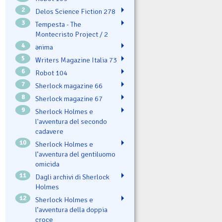
2
Delos Science Fiction 278
3
Tempesta - The
Montecristo Project / 2
4
ənima
5
Writers Magazine Italia 73
6
Robot 104
7
Sherlock magazine 66
8
Sherlock magazine 67
9
Sherlock Holmes e
l'avventura del secondo
cadavere
10
Sherlock Holmes e
l’avventura del gentiluomo
omicida
11
Dagli archivi di Sherlock
Holmes
12
Sherlock Holmes e
l’avventura della doppia
croce