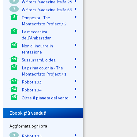
6
Writers Magazine Italia 25
7
Writers Magazine Italia 63
8
Tempesta - The
Montecristo Project / 2
9
La meccanica
dell'Ambaradan
10
Non ci indurre in
tentazione
11
Sussurrami, o dea
12
La prima colonia - The
Montecristo Project / 1
13
Robot 103
14
Robot 104
15
Oltre il pianeta del vento
Ebook più venduti
Aggiornata ogni ora
1
Robot 105