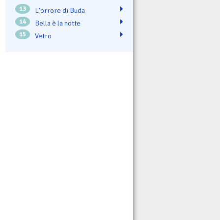
13
L'orrore di Buda
14
Bella è la notte
15
Vetro