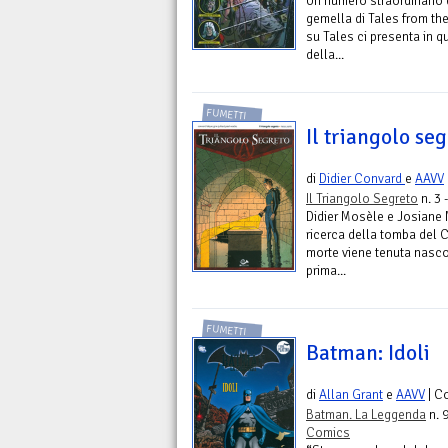
Un numero straordinario d
gemella di Tales from the
su Tales ci presenta in 
della...
FUMETTI
Il triangolo seg
di
Didier Convard
e
AAVV
Il Triangolo Segreto
n. 3 
Didier Mosèle e Josiane 
ricerca della tomba del 
morte viene tenuta nascos
prima...
FUMETTI
Batman: Idoli
di
Allan Grant
e
AAVV
| C
Batman. La Leggenda
n. 
Comics