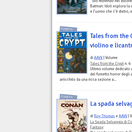
“Sto morendo nel dolor
Batman: Idoli esplora la 
e l’uomo che c’è dietro, i
FUMETTI
Tales from the 
violino e lican
di
AAVV
| Volume
Tales from the Crypt
n. 6 
Ultimo volume dedicato a
del fumetto horror degli
arricchito da una ricca sezione a...
FUMETTI
La spada selva
di
Roy Thomas
e
AAVV
| 
La Spada Selvaggia di C
Fantasy