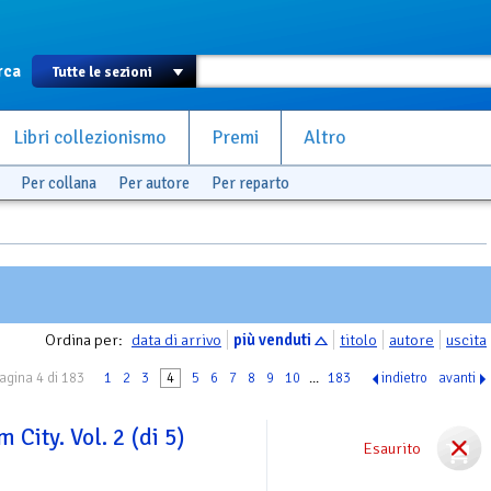
rca
Libri collezionismo
Premi
Altro
Per collana
Per autore
Per reparto
Ordina per:
data di arrivo
più venduti
titolo
autore
uscita
agina 4 di 183
1
2
3
4
5
6
7
8
9
10
...
183
indietro
avanti
City. Vol. 2 (di 5)
Esaurito