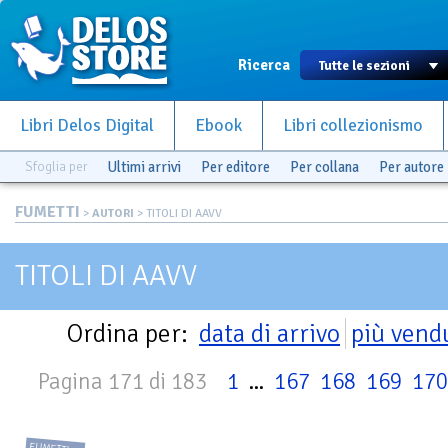
Ricerca
Libri Delos Digital
Ebook
Libri collezionismo
Sfoglia per
Ultimi arrivi
Per editore
Per collana
Per autore
FUMETTI
>
AUTORI
> TITOLI DI AAVV
TITOLI DI AAVV
Ordina per:
data di arrivo
più vend
Pagina 171 di 183
1
...
167
168
169
170