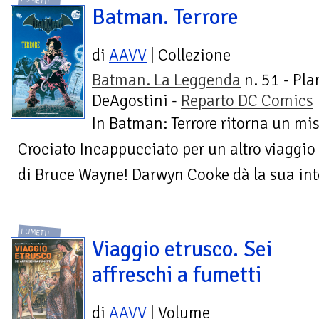
FUMETTI
Batman. Terrore
di
AAVV
| Collezione
Batman. La Leggenda
n. 51 - Pla
DeAgostini -
Reparto DC Comics
In Batman: Terrore ritorna un mis
Crociato Incappucciato per un altro viaggio 
di Bruce Wayne! Darwyn Cooke dà la sua int
FUMETTI
Viaggio etrusco. Sei
affreschi a fumetti
di
AAVV
| Volume