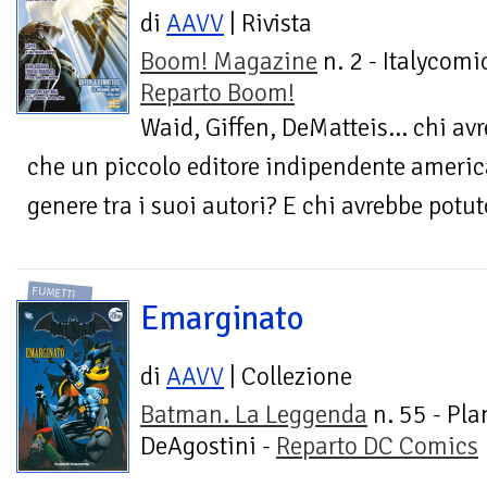
di
AAVV
| Rivista
Boom! Magazine
n. 2 - Italycomi
Reparto Boom!
Waid, Giffen, DeMatteis… chi av
che un piccolo editore indipendente americ
genere tra i suoi autori? E chi avrebbe potut
FUMETTI
Emarginato
di
AAVV
| Collezione
Batman. La Leggenda
n. 55 - Pla
DeAgostini -
Reparto DC Comics