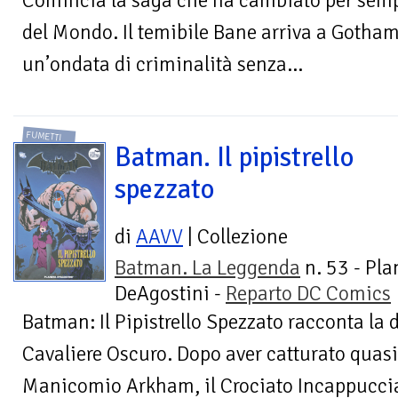
Comincia la saga che ha cambiato per sempr
del Mondo. Il temibile Bane arriva a Gotham
un’ondata di criminalità senza...
FUMETTI
Batman. Il pipistrello
spezzato
di
AAVV
| Collezione
Batman. La Leggenda
n. 53 - Pla
DeAgostini -
Reparto DC Comics
Batman: Il Pipistrello Spezzato racconta la d
Cavaliere Oscuro. Dopo aver catturato quasi t
Manicomio Arkham, il Crociato Incappucciato