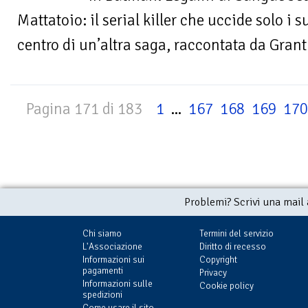
Mattatoio: il serial killer che uccide solo i s
centro di un’altra saga, raccontata da Grant 
Pagina 171 di 183
1
...
167
168
169
170
Problemi? Scrivi una mail
Chi siamo
Termini del servizio
L'Associazione
Diritto di recesso
Informazioni sui
Copyright
pagamenti
Privacy
Informazioni sulle
Cookie policy
spedizioni
Come usare il sito