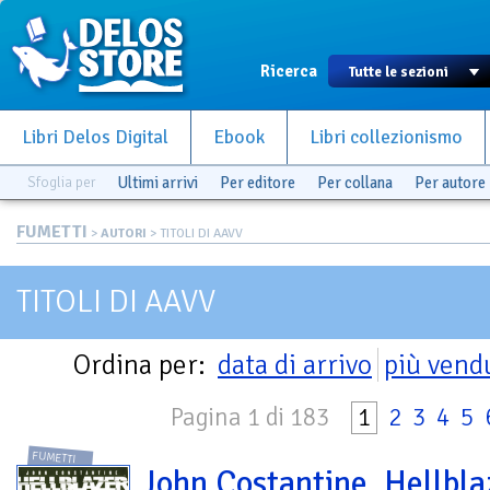
Ricerca
Libri Delos Digital
Ebook
Libri collezionismo
Sfoglia per
Ultimi arrivi
Per editore
Per collana
Per autore
FUMETTI
>
AUTORI
> TITOLI DI AAVV
TITOLI DI AAVV
Ordina per:
data di arrivo
più vend
Pagina 1 di 183
1
2
3
4
5
FUMETTI
John Costantine. Hellbla