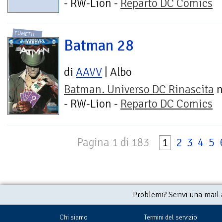
- RW-Lion -
Reparto DC Comics
FUMETTI
Batman 28
di
AAVV
| Albo
Batman. Universo DC Rinascita
n
- RW-Lion -
Reparto DC Comics
Pagina 1 di 183
1
2
3
4
5
Problemi? Scrivi una mail
Chi siamo
Termini del servizio