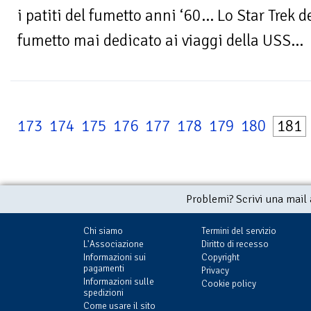
i patiti del fumetto anni ‘60… Lo Star Trek d
fumetto mai dedicato ai viaggi della USS...
173
174
175
176
177
178
179
180
181
Problemi? Scrivi una mail
Chi siamo
Termini del servizio
L'Associazione
Diritto di recesso
Informazioni sui
Copyright
pagamenti
Privacy
Informazioni sulle
Cookie policy
spedizioni
Come usare il sito