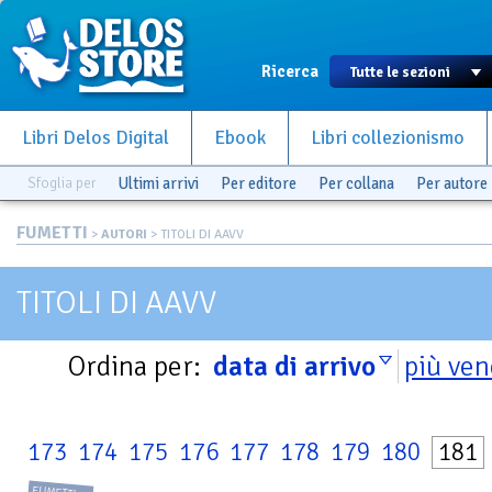
Ricerca
Libri Delos Digital
Ebook
Libri collezionismo
Sfoglia per
Ultimi arrivi
Per editore
Per collana
Per autore
FUMETTI
>
AUTORI
> TITOLI DI AAVV
TITOLI DI AAVV
Ordina per:
data di arrivo
più ven
173
174
175
176
177
178
179
180
181