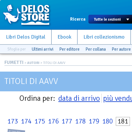
Ricerca
Libri Delos Digital
Ebook
Libri collezionismo
Sfoglia per
Ultimi arrivi
Per editore
Per collana
Per autore
FUMETTI
>
AUTORI
> TITOLI DI AAVV
TITOLI DI AAVV
Ordina per:
data di arrivo
più vend
173
174
175
176
177
178
179
180
181