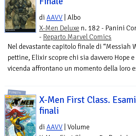
Finale
di
AAVV
| Albo
X-Men Deluxe
n. 182 - Panini Co
-
Reparto Marvel Comics
Nel devastante capitolo finale di “Messiah W
pettine, Elixir scopre chi sia davvero Hope e 
vicenda affrontano un momento della loro es
FUMETTI
X-Men First Class. Esami
finali
di
AAVV
| Volume