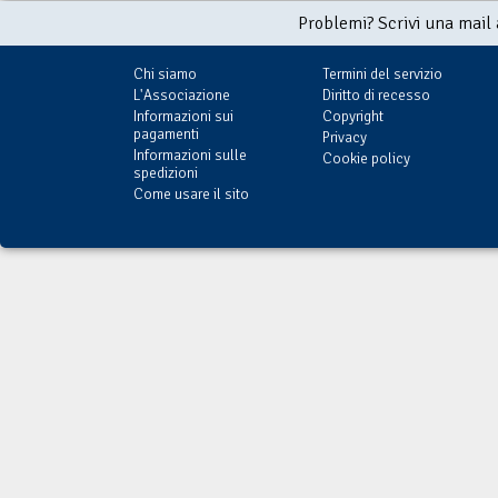
Problemi? Scrivi una mail
Chi siamo
Termini del servizio
L'Associazione
Diritto di recesso
Informazioni sui
Copyright
pagamenti
Privacy
Informazioni sulle
Cookie policy
spedizioni
Come usare il sito