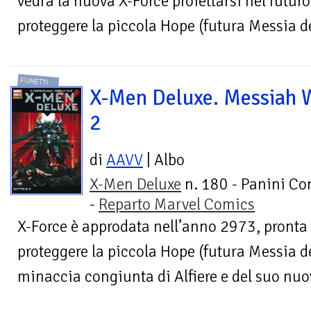
vedrà la nuova X-Force proiettarsi nel futuro
proteggere la piccola Hope (futura Messia de
FUMETTI
X-Men Deluxe. Messiah 
2
di
AAVV
| Albo
X-Men Deluxe
n. 180 - Panini Co
-
Reparto Marvel Comics
X-Force è approdata nell’anno 2973, pronta 
proteggere la piccola Hope (futura Messia d
minaccia congiunta di Alfiere e del suo nuovo