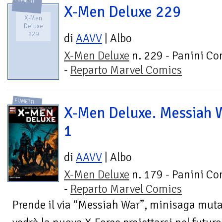
FUMETTI
X-Men Deluxe 229
X-Men
Deluxe
229
di
AAVV
| Albo
X-Men Deluxe
n. 229 - Panini Co
-
Reparto Marvel Comics
FUMETTI
X-Men Deluxe. Messiah 
1
di
AAVV
| Albo
X-Men Deluxe
n. 179 - Panini Co
-
Reparto Marvel Comics
Prende il via “Messiah War”, minisaga muta