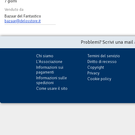
7 giorni
Venduto da
Bazaar del Fantastico
bazaar@delosstore.it
Problemi? Scrivi una mail
Chi siamo
Termini del servizio
L'Associazione
Diritto di recesso
Informazioni sui
Copyright
pagamenti
Privacy
Informazioni sulle
Cookie policy
spedizioni
Come usare il sito