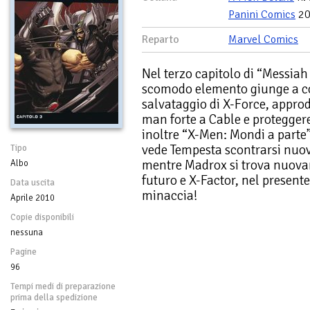
Panini Comics
20
Reparto
Marvel Comics
Nel terzo capitolo di “Messia
scomodo elemento giunge a co
salvataggio di X-Force, appro
man forte a Cable e protegger
inoltre “X-Men: Mondi a parte”
vede Tempesta scontrarsi nuo
Tipo
mentre Madrox si trova nuova
Albo
futuro e X-Factor, nel present
Data uscita
minaccia!
Aprile 2010
Copie disponibili
nessuna
Pagine
96
Tempi medi di preparazione
prima della spedizione