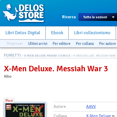
Ricerca
Libri Delos Digital
Ebook
Libri collezionismo
Sfoglia per
Ultimi arrivi
Per editore
Per collana
Per autore
FUMETTI
>
X-MEN DELUXE PANINI COMICS
> X-MEN DELUXE. MESSIAH WAR 
X-Men Deluxe. Messiah War 3
Albo
Autore
AAVV
Collana
X-Men Deluxe
n.