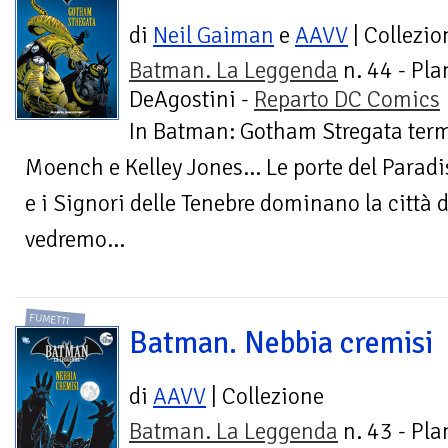
di
Neil Gaiman
e
AAVV
| Collezio
Batman. La Leggenda
n. 44 - Pla
DeAgostini -
Reparto DC Comics
In Batman: Gotham Stregata term
Moench e Kelley Jones… Le porte del Paradi
e i Signori delle Tenebre dominano la città d
vedremo...
FUMETTI
Batman. Nebbia cremisi
di
AAVV
| Collezione
Batman. La Leggenda
n. 43 - Pla