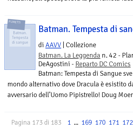
FUMETTI
Batman. Tempesta di sa
Batman.
Tempesta
di sangue
di
AAVV
| Collezione
Batman. La Leggenda
n. 42 - Pla
DeAgostini -
Reparto DC Comics
Batman: Tempesta di Sangue svel
mondo alternativo dove Dracula è esistito da
avversario dell’Uomo Pipistrello! Doug Moen
Pagina 173 di 183
1
...
169
170
171
172