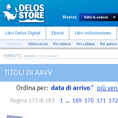
Ricerca
Libri Delos Digital
Ebook
Libri collezionismo
Sfoglia per
Ultimi arrivi
Per editore
Per collana
Per autore
FUMETTI
>
AUTORI
> TITOLI DI AAVV
TITOLI DI AAVV
Ordina per:
data di arrivo
più ven
Pagina 173 di 183
1
...
169
170
171
172