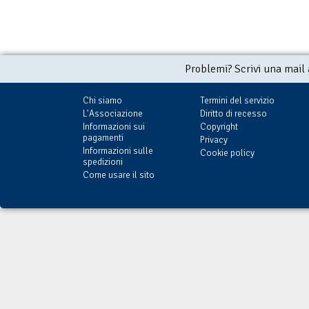
Problemi? Scrivi una mail
Chi siamo
Termini del servizio
L'Associazione
Diritto di recesso
Informazioni sui
Copyright
pagamenti
Privacy
Informazioni sulle
Cookie policy
spedizioni
Come usare il sito