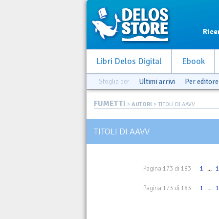
Rice
Libri Delos Digital
Ebook
Sfoglia per
Ultimi arrivi
Per editore
FUMETTI
>
AUTORI
> TITOLI DI AAVV
TITOLI DI AAVV
Pagina 173 di 183
1
...
1
Pagina 173 di 183
1
...
1