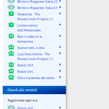
6
Writers Magazine Italia 25
7
Writers Magazine Italia 63
8
Tempesta - The
Montecristo Project / 2
9
La meccanica
dell'Ambaradan
10
Non ci indurre in
tentazione
11
Sussurrami, o dea
12
La prima colonia - The
Montecristo Project / 1
13
Robot 103
14
Robot 104
15
Oltre il pianeta del vento
Ebook più venduti
Aggiornata ogni ora
1
Robot 105