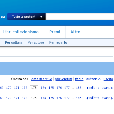
rca
Libri collezionismo
Premi
Altro
Per collana
Per autore
Per reparto
Ordina per:
data di arrivo
più venduti
titolo
autore
uscita
69
170
171
172
173
174
175
176
177
...
183
indietro
avanti
69
170
171
172
173
174
175
176
177
...
183
indietro
avanti