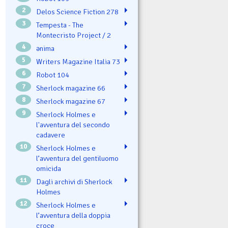
2
Delos Science Fiction 278
3
Tempesta - The
Montecristo Project / 2
4
ənima
5
Writers Magazine Italia 73
6
Robot 104
7
Sherlock magazine 66
8
Sherlock magazine 67
9
Sherlock Holmes e
l'avventura del secondo
cadavere
10
Sherlock Holmes e
l’avventura del gentiluomo
omicida
11
Dagli archivi di Sherlock
Holmes
12
Sherlock Holmes e
l’avventura della doppia
croce