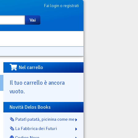
Fai login o registrati
Vai
Nel carrello
Il tuo carrello è ancora
vuoto.
Novità Delos Books
🗞️ Patatì patatà, picinina come me
🗞️ La Fabbrica dei Futuri
👻 Codice Nero