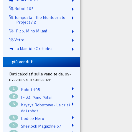
🚀 Robot 105
🚀 Tempesta - The Montecristo
Project / 2
🚀 IF 33. Mino Milani
🚀 Vetro
🔫 La Mantide Orchidea
I più venduti
Dati calcolati sulle vendite dal 09-
07-2026 al 07-08-2026
1
Robot 105
2
IF 33. Mino Milani
3
Kryzys Robotowy - La crisi
dei robot
4
Codice Nero
5
Sherlock Magazine 67