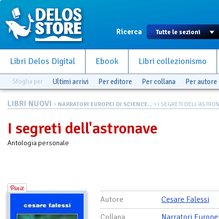
Ricerca
Libri Delos Digital
Ebook
Libri collezionismo
Sfoglia per
Ultimi arrivi
Per editore
Per collana
Per autore
LIBRI NUOVI
>
NARRATORI EUROPEI DI SCIENCE...
> I SEGRETI DELL'ASTRO
I segreti dell'astronave
Antologia personale
Autore
Cesare Falessi
Collana
Narratori Europei