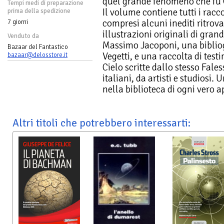
quel grande fenomeno che fu Ol
Tempi medi di preparazione
Il volume contiene tutti i racco
prima della spedizione
compresi alcuni inediti ritrovati
7 giorni
illustrazioni originali di gran
Venduto da
Massimo Jacoponi, una biblio
Bazaar del Fantastico
Vegetti, e una raccolta di test
bazaar@delosstore.it
Cielo scritte dallo stesso Fales
italiani, da artisti e studios
nella biblioteca di ogni vero a
Altri titoli che potrebbero interessarti: