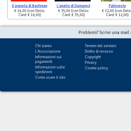
Il pianeta di Bachman
L'anello di Dumarest
Palinsesto
€ 16,00
(con Delos
€ 35,00
(con Delos
€ 12,00
(con Delo
Card: € 16,00)
Card: € 35,00)
Card: € 12,00)
Problemi? Scrivi una mail
Chi siamo
Termini del servizio
L'Associazione
Diritto di recesso
Informazioni sui
Copyright
pagamenti
Privacy
Informazioni sulle
Cookie policy
spedizioni
Come usare il sito