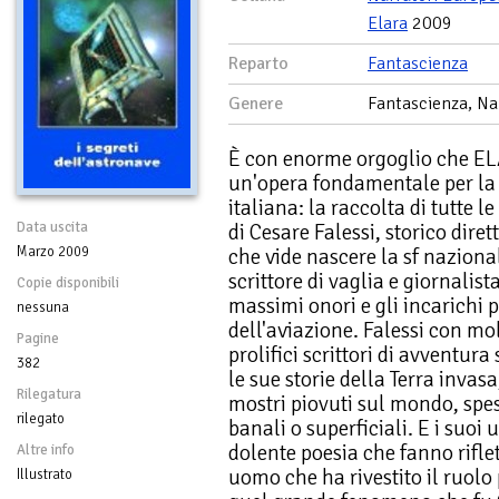
Elara
2009
Reparto
Fantascienza
Genere
Fantascienza, Na
È con enorme orgoglio che EL
un'opera fondamentale per la 
italiana: la raccolta di tutte l
Data uscita
di Cesare Falessi, storico diretto
Marzo 2009
che vide nascere la sf nazional
scrittore di vaglia e giornalist
Copie disponibili
massimi onori e gli incarichi 
nessuna
dell'aviazione. Falessi con mo
Pagine
prolifici scrittori di avventura
382
le sue storie della Terra invasa,
Rilegatura
mostri piovuti sul mondo, spes
rilegato
banali o superficiali. E i suoi
dolente poesia che fanno rifle
Altre info
uomo che ha rivestito il ruolo
Illustrato