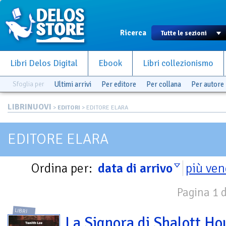
Ricerca
Libri Delos Digital
Ebook
Libri collezionismo
Sfoglia per
Ultimi arrivi
Per editore
Per collana
Per autore
LIBRINUOVI
>
EDITORI
> EDITORE ELARA
EDITORE ELARA
Ordina per:
data di arrivo
più ven
Pagina 1 d
LIBRI
La Signora di Shalott Ho