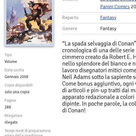
Panini Comics
20
Reparto
Fantasy
Genere
Fantasy
“La spada selvaggia di Conan”
cronologica di una delle serie
Tipo
cimmero creato da Robert E. 
Volume
nello splendore del bianco e ne
lavoro disegnatori mitici co
Data uscita
Neil Adams sotto la sapiente 
Gennaio 2008
Come bonus aggiuntivo, ogni 
Copie disponibili
di articoli e pin-up tratti dai 
solo una copia
apparato redazionale a colori 
Pagine
dipinte. In poche parole, la co
288
di Conan!
Rilegatura
rilegato
Tempi medi di preparazione
prima della spedizione