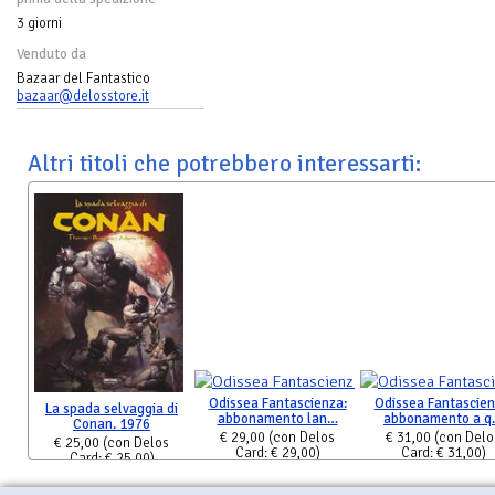
3 giorni
Venduto da
Bazaar del Fantastico
bazaar@delosstore.it
Altri titoli che potrebbero interessarti:
Odissea Fantascienza:
Odissea Fantascien
La spada selvaggia di
abbonamento lan…
abbonamento a 
Conan. 1976
€ 29,00
(con Delos
€ 31,00
(con Delo
€ 25,00
(con Delos
Card: € 29,00)
Card: € 31,00)
Card: € 25,00)