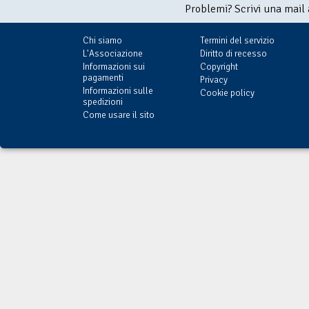
Problemi? Scrivi una mail
Chi siamo
Termini del servizio
L'Associazione
Diritto di recesso
Informazioni sui
Copyright
pagamenti
Privacy
Informazioni sulle
Cookie policy
spedizioni
Come usare il sito