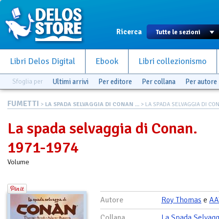
Ricerca
Libri Delos Digital
Ebook
Libri collezionismo
Sfoglia per
Ultimi arrivi
Per editore
Per collana
Per autore
FUMETTI
>
LA SPADA SELVAGGIA DI CONAN ...
> LA SPADA SELVAGGIA DI CONA
La spada selvaggia di Conan.
1971-1974
Volume
Autore
Roy Thomas
e
AA
Collana
La Spada Selvagg