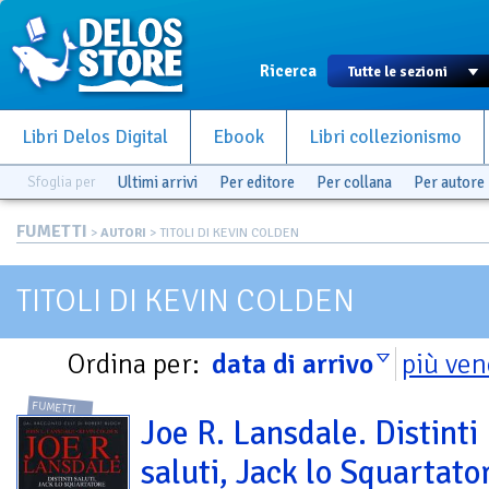
Ricerca
Libri Delos Digital
Ebook
Libri collezionismo
Sfoglia per
Ultimi arrivi
Per editore
Per collana
Per autore
FUMETTI
>
AUTORI
> TITOLI DI KEVIN COLDEN
TITOLI DI KEVIN COLDEN
Ordina per:
data di arrivo
più ven
FUMETTI
Joe R. Lansdale. Distinti
saluti, Jack lo Squartato