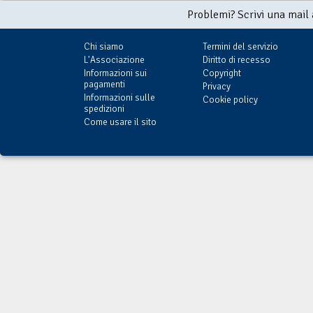
Problemi? Scrivi una mail
Chi siamo
Termini del servizio
L'Associazione
Diritto di recesso
Informazioni sui
Copyright
pagamenti
Privacy
Informazioni sulle
Cookie policy
spedizioni
Come usare il sito