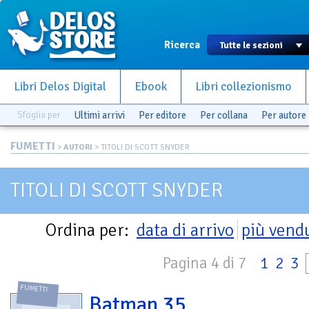
Ricerca
Libri Delos Digital
Ebook
Libri collezionismo
Sfoglia per
Ultimi arrivi
Per editore
Per collana
Per autore
FUMETTI
>
AUTORI
> TITOLI DI SCOTT SNYDER
TITOLI DI SCOTT SNYDER
Ordina per:
data di arrivo
più vend
Pagina 4 di 7
1
2
3
FUMETTI
Batman 35