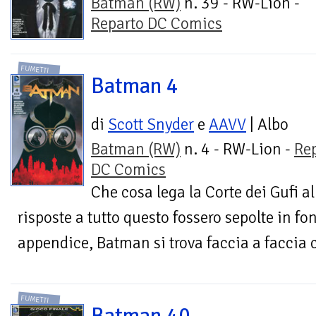
Batman (RW)
n. 39 - RW-Lion -
Reparto DC Comics
FUMETTI
Batman 4
di
Scott Snyder
e
AAVV
| Albo
Batman (RW)
n. 4 - RW-Lion -
Re
DC Comics
Che cosa lega la Corte dei Gufi a
risposte a tutto questo fossero sepolte in f
appendice, Batman si trova faccia a faccia 
FUMETTI
Batman 40