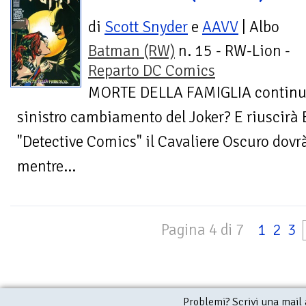
di
Scott Snyder
e
AAVV
| Albo
Batman (RW)
n. 15 - RW-Lion -
Reparto DC Comics
MORTE DELLA FAMIGLIA continua!
sinistro cambiamento del Joker? E riuscirà
"Detective Comics" il Cavaliere Oscuro dovrà
mentre...
Pagina 4 di 7
1
2
3
Problemi? Scrivi una mail