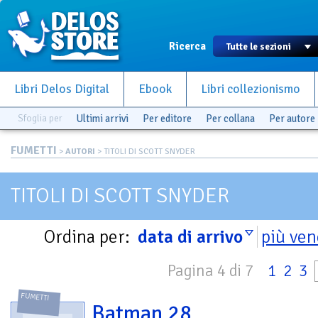
Ricerca
Libri Delos Digital
Ebook
Libri collezionismo
Sfoglia per
Ultimi arrivi
Per editore
Per collana
Per autore
FUMETTI
>
AUTORI
> TITOLI DI SCOTT SNYDER
TITOLI DI SCOTT SNYDER
Ordina per:
data di arrivo
più ven
Pagina 4 di 7
1
2
3
FUMETTI
Batman 28