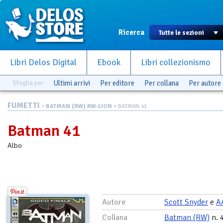
Ricerca
Libri Delos Digital
Ebook
Libri collezionismo
Sfoglia per
Ultimi arrivi
Per editore
Per collana
Per autore
FUMETTI
>
BATMAN (RW) RW-LION
> BATMAN 41
Batman 41
Albo
Autore
Scott Snyder
e
A
Collana
Batman (RW)
n. 