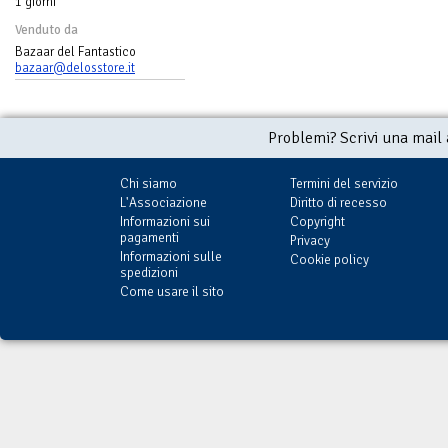
1 giorni
Venduto da
Bazaar del Fantastico
bazaar@delosstore.it
Problemi? Scrivi una mail
Chi siamo
Termini del servizio
L'Associazione
Diritto di recesso
Informazioni sui
Copyright
pagamenti
Privacy
Informazioni sulle
Cookie policy
spedizioni
Come usare il sito