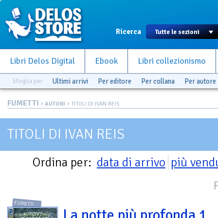
Ricerca
Libri Delos Digital
Ebook
Libri collezionismo
Sfoglia per
Ultimi arrivi
Per editore
Per collana
Per autore
FUMETTI
>
AUTORI
> TITOLI DI IVAN REIS
TITOLI DI IVAN REIS
Ordina per:
data di arrivo
più vend
FUMETTI
La notte più profonda 1