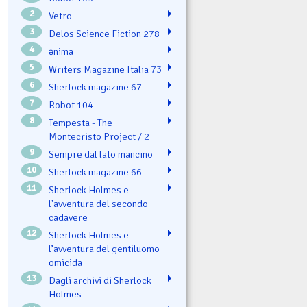
2
Vetro
3
Delos Science Fiction 278
4
ənima
5
Writers Magazine Italia 73
6
Sherlock magazine 67
7
Robot 104
8
Tempesta - The
Montecristo Project / 2
9
Sempre dal lato mancino
10
Sherlock magazine 66
11
Sherlock Holmes e
l'avventura del secondo
cadavere
12
Sherlock Holmes e
l’avventura del gentiluomo
omicida
13
Dagli archivi di Sherlock
Holmes