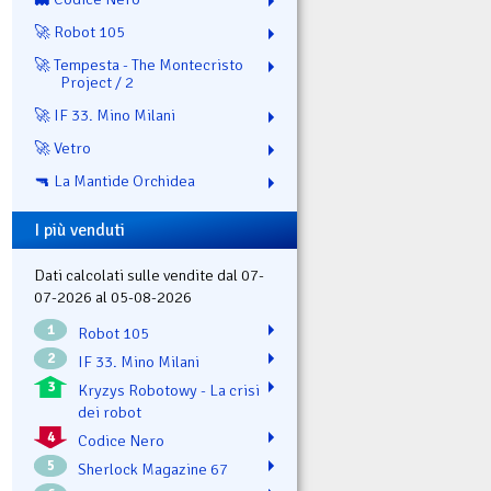
🚀 Robot 105
🚀 Tempesta - The Montecristo
Project / 2
🚀 IF 33. Mino Milani
🚀 Vetro
🔫 La Mantide Orchidea
I più venduti
Dati calcolati sulle vendite dal 07-
07-2026 al 05-08-2026
1
Robot 105
2
IF 33. Mino Milani
3
Kryzys Robotowy - La crisi
dei robot
4
Codice Nero
5
Sherlock Magazine 67