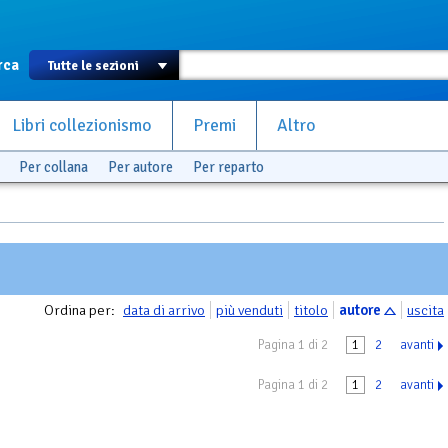
rca
Libri collezionismo
Premi
Altro
Per collana
Per autore
Per reparto
Ordina per:
data di arrivo
più venduti
titolo
autore
uscita
Pagina 1 di 2
1
2
avanti
Pagina 1 di 2
1
2
avanti