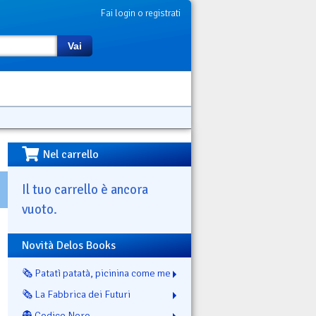
Fai login o registrati
Vai
Nel carrello
Il tuo carrello è ancora
vuoto.
Novità Delos Books
🗞️ Patatì patatà, picinina come me
🗞️ La Fabbrica dei Futuri
👻 Codice Nero