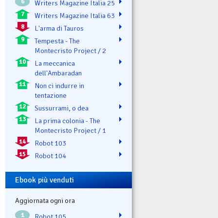
6
Writers Magazine Italia 25
7
Writers Magazine Italia 63
8
L'arma di Tauros
9
Tempesta - The
Montecristo Project / 2
10
La meccanica
dell'Ambaradan
11
Non ci indurre in
tentazione
12
Sussurrami, o dea
13
La prima colonia - The
Montecristo Project / 1
14
Robot 103
15
Robot 104
Ebook più venduti
Aggiornata ogni ora
1
Robot 105