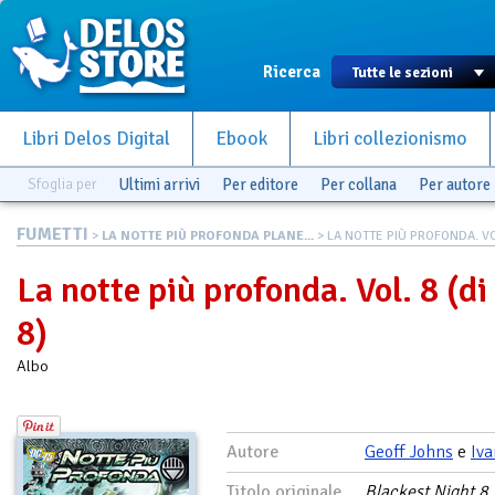
Ricerca
Libri Delos Digital
Ebook
Libri collezionismo
Sfoglia per
Ultimi arrivi
Per editore
Per collana
Per autore
FUMETTI
>
LA NOTTE PIÙ PROFONDA PLANE...
> LA NOTTE PIÙ PROFONDA. VOL
La notte più profonda. Vol. 8 (di
8)
Albo
Autore
Geoff Johns
e
Iva
Titolo originale
Blackest Night 8