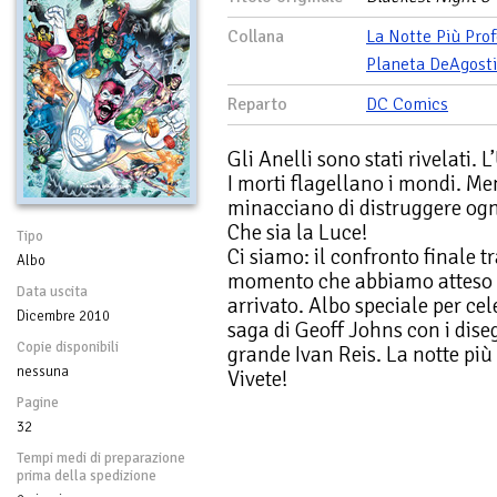
Collana
La Notte Più Pro
Planeta DeAgosti
Reparto
DC Comics
Gli Anelli sono stati rivelati. 
I morti flagellano i mondi. Me
minacciano di distruggere og
Che sia la Luce!
Tipo
Ci siamo: il confronto finale tr
Albo
momento che abbiamo atteso p
Data uscita
arrivato. Albo speciale per ce
Dicembre 2010
saga di Geoff Johns con i dise
Copie disponibili
grande Ivan Reis. La notte più 
nessuna
Vivete!
Pagine
32
Tempi medi di preparazione
prima della spedizione