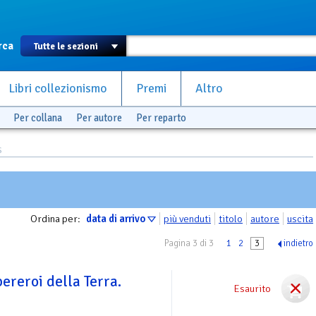
rca
Libri collezionismo
Premi
Altro
Per collana
Per autore
Per reparto
S
Ordina per:
data di arrivo
più venduti
titolo
autore
uscita
Pagina 3 di 3
1
2
3
indietro
pereroi della Terra.
Esaurito