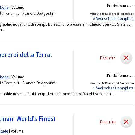
Prodotto nuovo
bbons
| Volume
la Terra
n. 2 - Planeta DeAgostini -
Venduto da Bazaar del Fantastico
» Vedi scheda completa
raphic novel di tutti i tempi. Non sono io a essere rinchiuso con voi. Siete voi
...
pereroi della Terra.
Esaurito
Prodotto nuovo
bbons
| Volume
la Terra
n. 1 - Planeta DeAgostini -
Venduto da Bazaar del Fantastico
» Vedi scheda completa
aphic novel di tutti i tempi. Loro ci sorvegliano. Ma chi sorveglia...
man: World's Finest
Esaurito
 Rude
| Volume