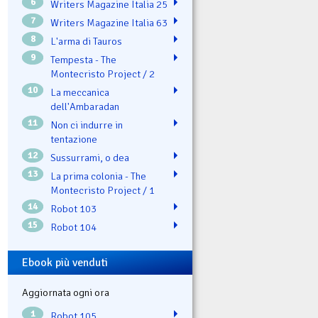
6
Writers Magazine Italia 25
7
Writers Magazine Italia 63
8
L'arma di Tauros
9
Tempesta - The
Montecristo Project / 2
10
La meccanica
dell'Ambaradan
11
Non ci indurre in
tentazione
12
Sussurrami, o dea
13
La prima colonia - The
Montecristo Project / 1
14
Robot 103
15
Robot 104
Ebook più venduti
Aggiornata ogni ora
1
Robot 105