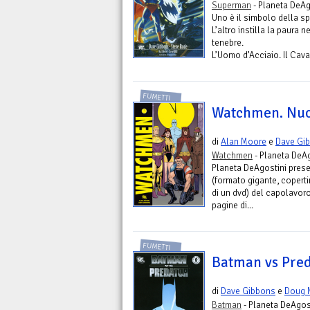
Superman
- Planeta DeAg
Uno è il simbolo della sp
L’altro instilla la paura n
tenebre.
L’Uomo d’Acciaio. Il Cava
FUMETTI
Watchmen. Nuov
di
Alan Moore
e
Dave Gi
Watchmen
- Planeta DeAg
Planeta DeAgostini presen
(formato gigante, coperti
di un dvd) del capolavor
pagine di...
FUMETTI
Batman vs Pre
di
Dave Gibbons
e
Doug 
Batman
- Planeta DeAgost