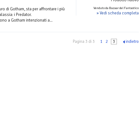
Venduto da Bazaar del Fantastico
ro di Gotham, sta per affrontare i più
» Vedi scheda completa
alassia: i Predator.
gono a Gotham intenzionati a...
Pagina 3 di 3
1
2
3
indietro