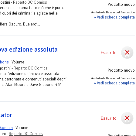
ostini -
Reparto DC Comics
Prodotto nuovo
eranza e incarna tutto ciò che è puro.
Venduto da Bazaar del Fantastico
ei cuori dei criminali e agisce nelle
» Vedi scheda completa
liere Oscuro. Due eroi...
a edizione assoluta
Esaurito
bbons
| Volume
ostini -
Reparto DC Comics
Prodotto nuovo
ta l’edizione definitiva e assoluta
Venduto da Bazaar del Fantastico
na cartonata e contenuti speciali degni
» Vedi scheda completa
o di Alan Moore e Dave Gibbons. 464
dator
Esaurito
Moench
| Volume
ini -
Reparto DC Comics
Prodotto nuovo