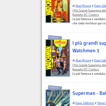
di
Alan Moore
e
Dave Gi
I Più Grandi Supereroi del
Reparto DC Comics
La più famosa e venduta g
che siete rinchiusi qui con
FUMETTI
I più grandi su
Watchmen 1
di
Alan Moore
e
Dave Gi
I Più Grandi Supereroi del
Reparto DC Comics
La più famosa e venduta gr
FUMETTI
Superman - Bat
di
Dave Gibbons
e
Steve