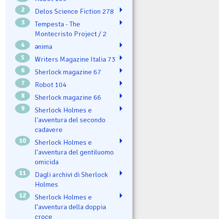
2
Delos Science Fiction 278
3
Tempesta - The
Montecristo Project / 2
4
ənima
5
Writers Magazine Italia 73
6
Sherlock magazine 67
7
Robot 104
8
Sherlock magazine 66
9
Sherlock Holmes e
l'avventura del secondo
cadavere
10
Sherlock Holmes e
l’avventura del gentiluomo
omicida
11
Dagli archivi di Sherlock
Holmes
12
Sherlock Holmes e
l’avventura della doppia
croce