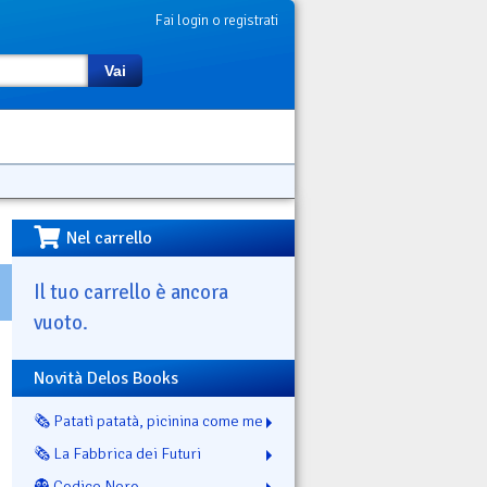
Fai login o registrati
Vai
Nel carrello
Il tuo carrello è ancora
vuoto.
Novità Delos Books
🗞️ Patatì patatà, picinina come me
🗞️ La Fabbrica dei Futuri
👻 Codice Nero