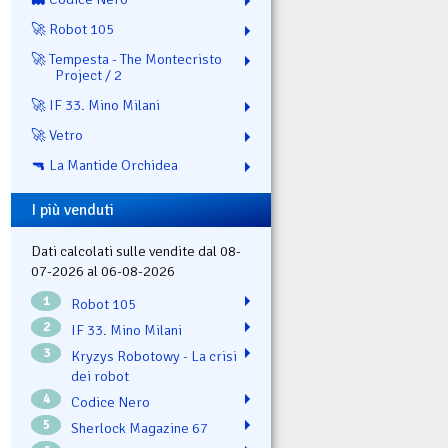
🚀 Robot 105
🚀 Tempesta - The Montecristo
Project / 2
🚀 IF 33. Mino Milani
🚀 Vetro
🔫 La Mantide Orchidea
I più venduti
Dati calcolati sulle vendite dal 08-
07-2026 al 06-08-2026
1
Robot 105
2
IF 33. Mino Milani
3
Kryzys Robotowy - La crisi
dei robot
4
Codice Nero
5
Sherlock Magazine 67