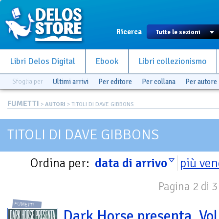
Ricerca
Libri Delos Digital
Ebook
Libri collezionismo
Sfoglia per
Ultimi arrivi
Per editore
Per collana
Per autore
FUMETTI
>
AUTORI
> TITOLI DI DAVE GIBBONS
TITOLI DI DAVE GIBBONS
Ordina per:
data di arrivo
più ven
Pagina 2 di 3
FUMETTI
Dark Horse presenta. Vol