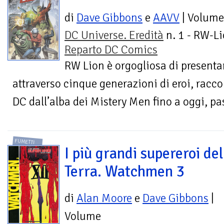
di
Dave Gibbons
e
AAVV
| Volume
DC Universe. Eredità
n. 1 - RW-Li
Reparto DC Comics
RW Lion è orgogliosa di presentar
attraverso cinque generazioni di eroi, raccon
DC dall’alba dei Mistery Men fino a oggi, p
FUMETTI
I più grandi supereroi del
Terra. Watchmen 3
di
Alan Moore
e
Dave Gibbons
|
Volume