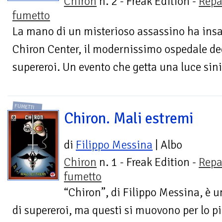
Chiron
n. 2 - Freak Edition -
Repa
fumetto
La mano di un misterioso assassino ha insa
Chiron Center, il modernissimo ospedale ded
supereroi. Un evento che getta una luce sinis
FUMETTI
Chiron. Mali estremi
di
Filippo Messina
| Albo
Chiron
n. 1 - Freak Edition -
Repa
fumetto
“Chiron”, di Filippo Messina, è u
di supereroi, ma questi si muovono per lo p