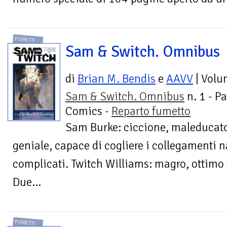
FUMETTI
Sam & Switch. Omnibus
di
Brian M. Bendis
e
AAVV
| Volu
Sam & Switch. Omnibus
n. 1 - P
Comics -
Reparto fumetto
Sam Burke: ciccione, maleducat
geniale, capace di cogliere i collegamenti n
complicati. Twitch Williams: magro, ottimo t
Due...
FUMETTI