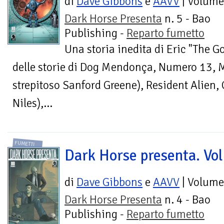
di
Dave Gibbons
e
AAVV
| Volume
Dark Horse Presenta
n. 5 - Bao
Publishing -
Reparto fumetto
Una storia inedita di Eric "The G
delle storie di Dog Mendonça, Numero 13, 
strepitoso Sanford Greene), Resident Alien,
Niles),...
FUMETTI
Dark Horse presenta. Vol
di
Dave Gibbons
e
AAVV
| Volume
Dark Horse Presenta
n. 4 - Bao
Publishing -
Reparto fumetto