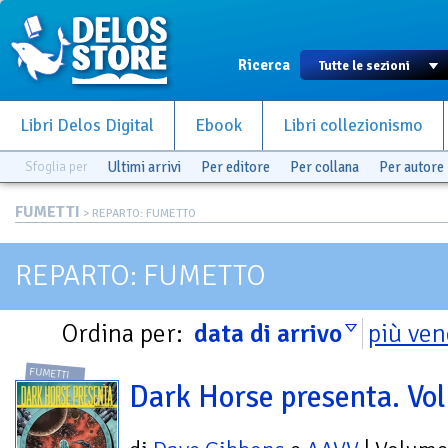
Ricerca
Libri Delos Digital
Ebook
Libri collezionismo
Sfoglia per
Ultimi arrivi
Per editore
Per collana
Per autore
FUMETTI
> REPARTO: FUMETTO
REPARTO: FUMETTO
Ordina per:
data di arrivo
più ven
FUMETTI
Dark Horse presenta. Vol