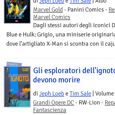
di
Jeph Loeb
e
Tim Sale
| Albo
Marvel Gold
- Panini Comics -
Re
Marvel Comics
Dagli stessi autori degli iconici 
Blue e Hulk: Grigio, una miniserie originar
dove l’artigliato X-Man si scontra con il caju
FUMETTI
Gli esploratori dell'ignot
devono morire
di
Jeph Loeb
e
Tim Sale
| Volume
Grandi Opere DC
- RW-Lion -
Rep
Fantascienza