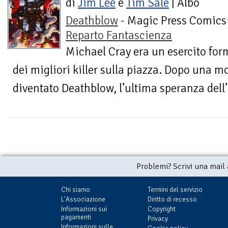
di
Jim Lee
e
Tim Sale
| Albo
Deathblow
- Magic Press Comics 
Reparto Fantascienza
Michael Cray era un esercito fo
dei migliori killer sulla piazza. Dopo una m
diventato Deathblow, l’ultima speranza dell’
Problemi? Scrivi una mail
Chi siamo
Termini del servizio
L'Associazione
Diritto di recesso
Informazioni sui
Copyright
pagamenti
Privacy
Informazioni sulle