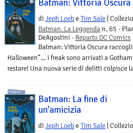
Batman: Vittoria Oscura
di
Jeph Loeb
e
Tim Sale
| Collezi
Batman. La Leggenda
n. 65 - Pla
DeAgostini -
Reparto DC Comics
Batman: Vittoria Oscura raccoglie
Halloween”… i freak sono arrivati a Gotham
restare! Una nuova serie di delitti colpisce l
FUMETTI
Batman: La fine di
un'amicizia
di
Jeph Loeb
e
Tim Sale
| Collezi