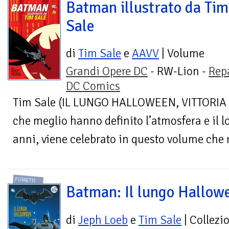
Batman illustrato da Tim
Sale
di
Tim Sale
e
AAVV
| Volume
Grandi Opere DC
- RW-Lion -
Rep
DC Comics
Tim Sale (IL LUNGO HALLOWEEN, VITTORIA O
che meglio hanno definito l’atmosfera e il l
anni, viene celebrato in questo volume che r
FUMETTI
Batman: Il lungo Hallow
di
Jeph Loeb
e
Tim Sale
| Collezi