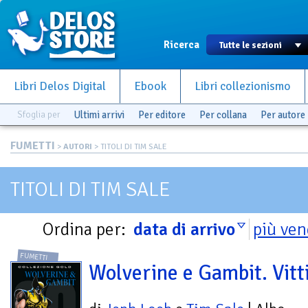
Ricerca
Libri Delos Digital
Ebook
Libri collezionismo
Sfoglia per
Ultimi arrivi
Per editore
Per collana
Per autore
FUMETTI
>
AUTORI
> TITOLI DI TIM SALE
TITOLI DI TIM SALE
Ordina per:
data di arrivo
più ven
FUMETTI
Wolverine e Gambit. Vit