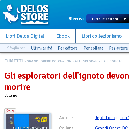
Ricerca
Libri Delos Digital
Ebook
Libri collezionismo
Sfoglia per
Ultimi arrivi
Per editore
Per collana
Per autore
FUMETTI
>
GRANDI OPERE DC RW-LION
> GLI ESPLORATORI DELL'IGNOTO ...
Gli esploratori dell'ignoto devo
morire
Volume
Autore
Jeph Loeb
e
Tim 
Collana
Grandi Opere DC