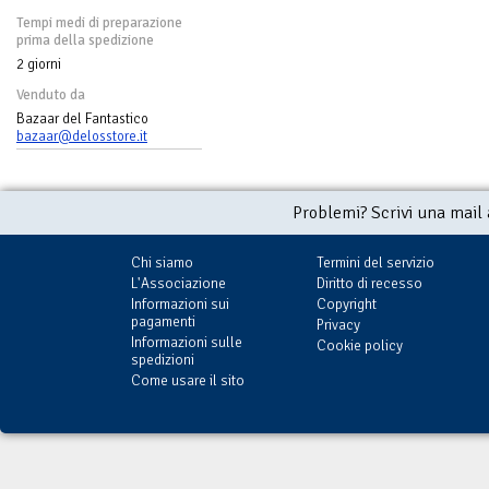
Tempi medi di preparazione
prima della spedizione
2 giorni
Venduto da
Bazaar del Fantastico
bazaar@delosstore.it
Problemi? Scrivi una mail
Chi siamo
Termini del servizio
L'Associazione
Diritto di recesso
Informazioni sui
Copyright
pagamenti
Privacy
Informazioni sulle
Cookie policy
spedizioni
Come usare il sito