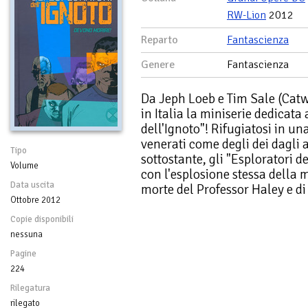
RW-Lion
2012
Reparto
Fantascienza
Genere
Fantascienza
Da Jeph Loeb e Tim Sale (Ca
in Italia la miniserie dedicata 
dell'Ignoto"! Rifugiatosi in 
venerati come degli dei dagli a
Tipo
sottostante, gli "Esploratori d
Volume
con l'esplosione stessa della
Data uscita
morte del Professor Haley e d
Ottobre 2012
Copie disponibili
nessuna
Pagine
224
Rilegatura
rilegato