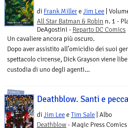
di
Frank Miller
e
Jim Lee
| Volum
All Star Batman & Robin
n. 1 - P
DeAgostini -
Reparto DC Comics
Un cavaliere ancora più oscuro.
Dopo aver assistito all’omicidio dei suoi ge
spettacolo circense, Dick Grayson viene lib
custodia di uno degli agenti...
FUMETTI
Deathblow. Santi e pecca
di
Jim Lee
e
Tim Sale
| Albo
Deathblow
- Magic Press Comics 