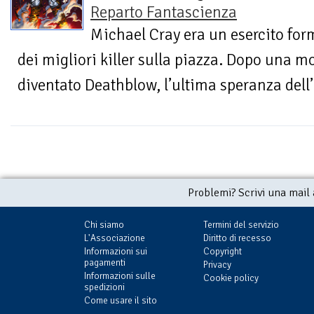
Reparto Fantascienza
Michael Cray era un esercito fo
dei migliori killer sulla piazza. Dopo una m
diventato Deathblow, l’ultima speranza dell’
Problemi? Scrivi una mail
Chi siamo
Termini del servizio
L'Associazione
Diritto di recesso
Informazioni sui
Copyright
pagamenti
Privacy
Informazioni sulle
Cookie policy
spedizioni
Come usare il sito