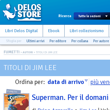
Ricerca
Libri Delos Digital
Ebook
Libri collezionismo
Sfoglia per
Ultimi arrivi
Per editore
Per collana
Per autore
FUMETTI
>
AUTORI
> TITOLI DI JIM LEE
TITOLI DI JIM LEE
Ordina per:
data di arrivo
più ven
FUMETTI
Superman. Per il domani