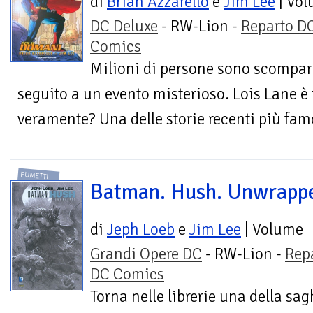
di
Brian Azzarello
e
Jim Lee
| Vo
DC Deluxe
- RW-Lion -
Reparto D
Comics
Milioni di persone sono scompars
seguito a un evento misterioso. Lois Lane è
veramente? Una delle storie recenti più fam
FUMETTI
Batman. Hush. Unwrapp
di
Jeph Loeb
e
Jim Lee
| Volume
Grandi Opere DC
- RW-Lion -
Rep
DC Comics
Torna nelle librerie una della sa