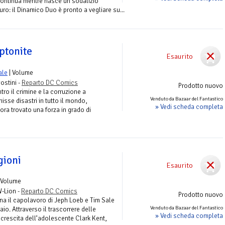
continua mentre nasce un sodalizio
uro: il Dinamico Duo è pronto a vegliare su...
ptonite
Esaurito
ale
| Volume
ostini -
Reparto DC Comics
Prodotto nuovo
ro il crimine e la corruzione a
Venduto da Bazaar del Fantastico
isse disastri in tutto il mondo,
» Vedi scheda completa
a trovato una forza in grado di
gioni
Esaurito
 Volume
W-Lion -
Reparto DC Comics
Prodotto nuovo
na il capolavoro di Jeph Loeb e Tim Sale
Venduto da Bazaar del Fantastico
io. Attraverso il trascorrere delle
» Vedi scheda completa
 crescita dell’adolescente Clark Kent,