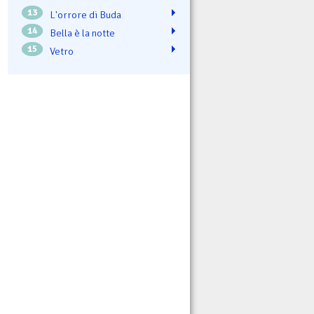
13
L'orrore di Buda
14
Bella è la notte
15
Vetro