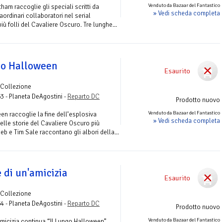
Venduto da Bazaar del Fantastico
am raccoglie gli speciali scritti da
» Vedi scheda completa
aordinari collaboratori nel serial
iù folli del Cavaliere Oscuro. Tre lunghe...
go Halloween
Esaurito
 Collezione
63 - Planeta DeAgostini -
Reparto DC
Prodotto nuovo
Venduto da Bazaar del Fantastico
en raccoglie la fine dell’esplosiva
» Vedi scheda completa
 delle storie del Cavaliere Oscuro più
b e Tim Sale raccontano gli albori della...
 di un'amicizia
Esaurito
 Collezione
64 - Planeta DeAgostini -
Reparto DC
Prodotto nuovo
Venduto da Bazaar del Fantastico
’Amicizia continua “Il Lungo Halloween”…