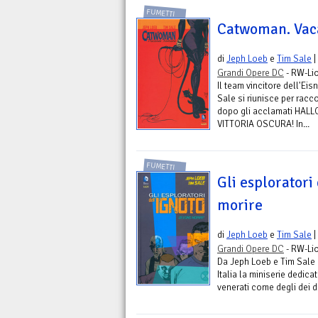
FUMETTI
Catwoman. Vac
di
Jeph Loeb
e
Tim Sale
|
Grandi Opere DC
- RW-Li
Il team vincitore dell'E
Sale si riunisce per racc
dopo gli acclamati HAL
VITTORIA OSCURA! In...
FUMETTI
Gli esploratori
morire
di
Jeph Loeb
e
Tim Sale
|
Grandi Opere DC
- RW-Li
Da Jeph Loeb e Tim Sale
Italia la miniserie dedic
venerati come degli dei da