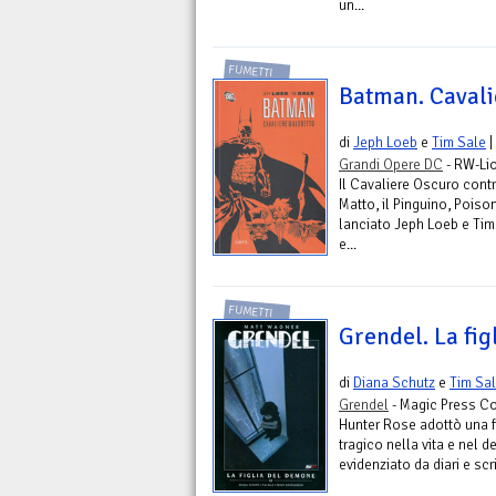
un...
FUMETTI
Batman. Cavali
di
Jeph Loeb
e
Tim Sale
|
Grandi Opere DC
- RW-Li
Il Cavaliere Oscuro cont
Matto, il Pinguino, Poison
lanciato Jeph Loeb e Tim
e...
FUMETTI
Grendel. La fi
di
Diana Schutz
e
Tim Sa
Grendel
- Magic Press C
Hunter Rose adottò una f
tragico nella vita e nel 
evidenziato da diari e scri