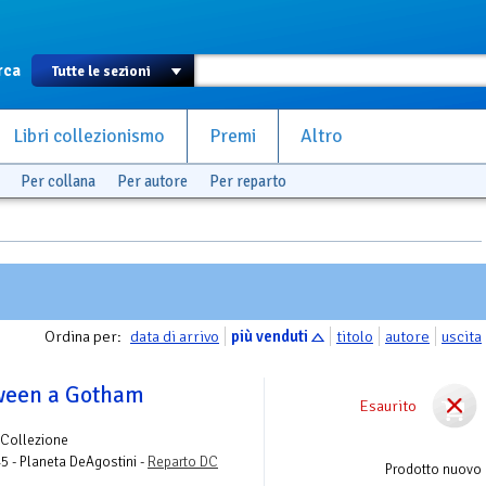
rca
Libri collezionismo
Premi
Altro
Per collana
Per autore
Per reparto
Ordina per:
data di arrivo
più venduti
titolo
autore
uscita
ween a Gotham
Esaurito
 Collezione
45 - Planeta DeAgostini -
Reparto DC
Prodotto nuovo