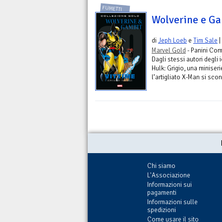
FUMETTI
Wolverine e Ga
di
Jeph Loeb
e
Tim Sale
|
Marvel Gold
- Panini Com
Dagli stessi autori degli 
Hulk: Grigio, una miniser
l’artigliato X-Man si scont
Chi siamo
L'Associazione
Informazioni sui
pagamenti
Informazioni sulle
spedizioni
Come usare il sito