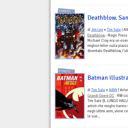
FUMETTI
Deathblow. Sant
di
Jim Lee
e
Tim Sale
| Al
Deathblow
- Magic Press
Michael Cray era un eser
migliori killer sulla pia
diventato Deathblow, l’ul
FUMETTI
Batman illustr
di
Tim Sale
e
AAVV
| Vol
Grandi Opere DC
- RW-Li
Tim Sale (IL LUNGO HAL
artisti che meglio hanno 
negli ultimi anni, viene 
le sue...