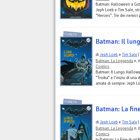
Batman: Halloween a Goth
Jeph Loeb e Tim Sale, str
“Heroes”. Tre dei nemici p
FUMETTI
Batman: Il lun
di
Jeph Loeb
e
Tim Sale
|
Batman. La Leggenda
n. 
Comics
Batman: Il Lungo Hallowe
“Troika” e l’inizio di una
amate di sempre: Jeph Loe
FUMETTI
Batman: La fine
di
Jeph Loeb
e
Tim Sale
|
Batman. La Leggenda
n. 
Comics
In Batman: La Fine di un