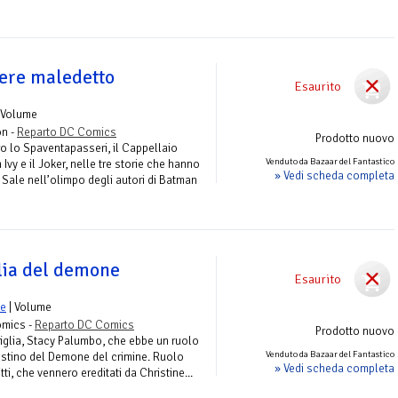
ere maledetto
Esaurito
 Volume
on -
Reparto DC Comics
Prodotto nuovo
ro lo Spaventapasseri, il Cappellaio
Venduto da Bazaar del Fantastico
 Ivy e il Joker, nelle tre storie che hanno
» Vedi scheda completa
 Sale nell’olimpo degli autori di Batman
glia del demone
Esaurito
le
| Volume
omics -
Reparto DC Comics
Prodotto nuovo
iglia, Stacy Palumbo, che ebbe un ruolo
Venduto da Bazaar del Fantastico
destino del Demone del crimine. Ruolo
» Vedi scheda completa
tti, che vennero ereditati da Christine...