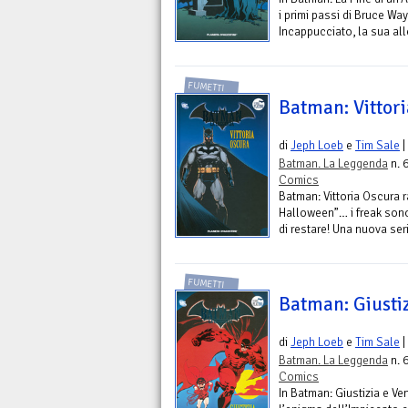
i primi passi di Bruce Wa
Incappucciato, la sua al
FUMETTI
Batman: Vittor
di
Jeph Loeb
e
Tim Sale
|
Batman. La Leggenda
n. 
Comics
Batman: Vittoria Oscura r
Halloween”… i freak sono
di restare! Una nuova serie
FUMETTI
Batman: Giustiz
di
Jeph Loeb
e
Tim Sale
|
Batman. La Leggenda
n. 
Comics
In Batman: Giustizia e Ve