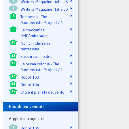
6
Writers Magazine Italia 25
7
Writers Magazine Italia 63
8
Tempesta - The
Montecristo Project / 2
9
La meccanica
dell'Ambaradan
10
Non ci indurre in
tentazione
11
Sussurrami, o dea
12
La prima colonia - The
Montecristo Project / 1
13
Robot 103
14
Robot 104
15
Oltre il pianeta del vento
Ebook più venduti
Aggiornata ogni ora
1
Robot 105