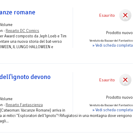
anze romane
Esaurito
 Volume
on -
Reparto DC Comics
Prodotto nuovo
isner Award composto da Jeph Loeb e Tim
Venduto da Bazaar del Fantastico
ontare una nuova storia del bat-verso
» Vedi scheda completa
LOWEEN, IL LUNGO HALLOWEEN e
 dell'ignoto devono
Esaurito
Prodotto nuovo
 Volume
on -
Reparto Fantascienza
Venduto da Bazaar del Fantastico
» Vedi scheda completa
 (Catwoman: Vacanze Romane) arriva in
ata ai mitici "Esploratori dell'Ignoto"! Rifugiatosi in una montagna dove vengono
gli...