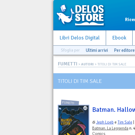
Rice
Libri Delos Digital
Ebook
Sfoglia per
Ultimi arrivi
Per editore
FUMETTI
>
AUTORI
> TITOLI DI TIM SALE
TITOLI DI TIM SALE
FUMETTI
Batman. Hallo
di
Jeph Loeb
e
Tim Sale
|
Batman. La Leggenda
n. 
Comics