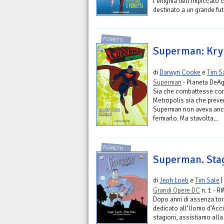
l’enigma dell’Impiccato 
destinato a un grande fut
FUMETTI
Superman: Kry
di
Darwyn Cooke
e
Tim S
Superman
- Planeta DeAg
Sia che combattesse cont
Metropolis sia che preven
Superman non aveva ancor
fermarlo. Ma stavolta...
FUMETTI
Superman. Sta
di
Jeph Loeb
e
Tim Sale
|
Grandi Opere DC
n. 1 - R
Dopo anni di assenza tor
dedicato all’Uomo d’Accia
stagioni, assistiamo alla