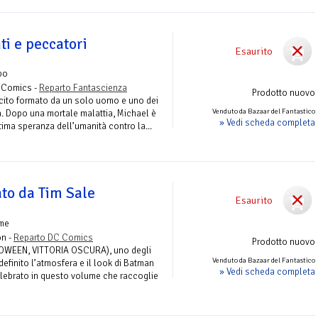
i e peccatori
Esaurito
bo
 Comics -
Reparto Fantascienza
Prodotto nuovo
cito formato da un solo uomo e uno dei
Venduto da Bazaar del Fantastico
zza. Dopo una mortale malattia, Michael è
» Vedi scheda completa
tima speranza dell’umanità contro la...
ato da Tim Sale
Esaurito
ume
on -
Reparto DC Comics
Prodotto nuovo
LOWEEN, VITTORIA OSCURA), uno degli
Venduto da Bazaar del Fantastico
definito l’atmosfera e il look di Batman
» Vedi scheda completa
celebrato in questo volume che raccoglie