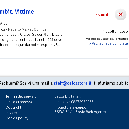
mbit. Vittime
Esaurito
 Albo
ics -
Reparto Marvel Comics
Prodotto nuovo
iconici Devil: Giallo, Spider-Man: Blue e
Venduto da Bazaar del Fantastico
ie originariamente uscita nel 1995 dove
» Vedi scheda completa
ra con il cajun dai poteri esplosivi!...
Problemi? Scrivi una mail a
staff@delosstore.it
, ti aiutiamo subito
Termini del servizio
Delos Digital srl
Diritto di recesso
Partita Iva 08232950967
Copyright
Progetto e sviluppo:
SSWA Silvio Sosio Web Agency
Privacy
Cookie policy