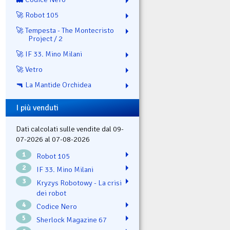
🚀 Robot 105
🚀 Tempesta - The Montecristo
Project / 2
🚀 IF 33. Mino Milani
🚀 Vetro
🔫 La Mantide Orchidea
I più venduti
Dati calcolati sulle vendite dal 09-
07-2026 al 07-08-2026
1
Robot 105
2
IF 33. Mino Milani
3
Kryzys Robotowy - La crisi
dei robot
4
Codice Nero
5
Sherlock Magazine 67