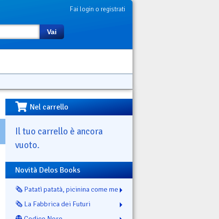
Fai login o registrati
Vai
Nel carrello
Il tuo carrello è ancora
vuoto.
Novità Delos Books
🗞️ Patatì patatà, picinina come me
🗞️ La Fabbrica dei Futuri
👻 Codice Nero