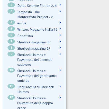
2
Delos Science Fiction 278
3
Tempesta - The
Montecristo Project / 2
4
ənima
5
Writers Magazine Italia 73
6
Robot 104
7
Sherlock magazine 66
8
Sherlock magazine 67
9
Sherlock Holmes e
l'avventura del secondo
cadavere
10
Sherlock Holmes e
l’avventura del gentiluomo
omicida
11
Dagli archivi di Sherlock
Holmes
12
Sherlock Holmes e
l’avventura della doppia
croce