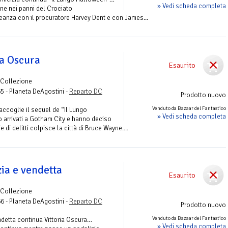
» Vedi scheda completa
yne nei panni del Crociato
leanza con il procuratore Harvey Dent e con James...
ia Oscura
Esaurito
 Collezione
65 - Planeta DeAgostini -
Reparto DC
Prodotto nuovo
Venduto da Bazaar del Fantastico
accoglie il sequel de “Il Lungo
» Vedi scheda completa
 arrivati a Gotham City e hanno deciso
 di delitti colpisce la città di Bruce Wayne....
ia e vendetta
Esaurito
 Collezione
66 - Planeta DeAgostini -
Reparto DC
Prodotto nuovo
Venduto da Bazaar del Fantastico
ndetta continua Vittoria Oscura…
» Vedi scheda completa