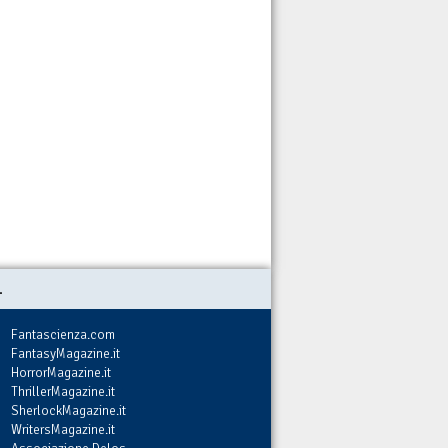
.
Fantascienza.com
FantasyMagazine.it
HorrorMagazine.it
ThrillerMagazine.it
SherlockMagazine.it
WritersMagazine.it