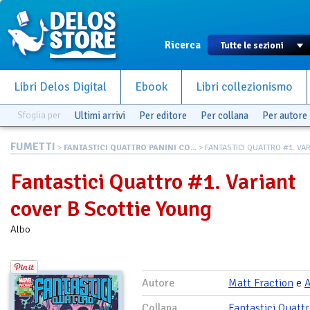
Ricerca
Libri Delos Digital
Ebook
Libri collezionismo
Sfoglia per
Ultimi arrivi
Per editore
Per collana
Per autore
FUMETTI
>
FANTASTICI QUATTRO PANINI CO...
> FANTASTICI QUATTRO #1. VARI
Fantastici Quattro #1. Variant
cover B Scottie Young
Albo
Autore
Matt Fraction
e
Collana
Fantastici Quatt