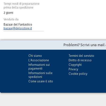
Tempi medi di preparazione
prima della spedizione
2 giorni
Venduto da
Bazaar del Fantastico
bazaar@delosstore.it
Problemi? Scrivi una mail
Chi siamo
Termini del servizio
L'Associazione
Diritto di recesso
Informazioni sui
Copyright
pagamenti
Privacy
Informazioni sulle
Cookie policy
spedizioni
Come usare il sito