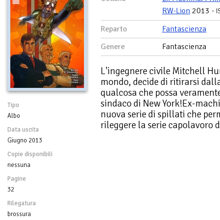
RW-Lion
2013 -
I
Reparto
Fantascienza
Genere
Fantascienza
L'ingegnere civile Mitchell Hu
mondo, decide di ritirarsi dalla
qualcosa che possa veramente 
sindaco di New York!Ex-machi
Tipo
nuova serie di spillati che perm
Albo
rileggere la serie capolavoro 
Data uscita
Giugno 2013
Copie disponibili
nessuna
Pagine
32
Rilegatura
brossura