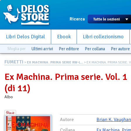
Ricerca
Libri Delos Digital
Ebook
Libri collezionismo
Sfoglia per
Ultimi arrivi
Per editore
Per collana
Per autore
FUMETTI
>
EX MACHINA. PRIMA SERIE RW-L...
> EX MACHINA. PRIMA SERIE. V
Ex Machina. Prima serie. Vol. 1
(di 11)
Albo
Autore
Brian K. Vaughan
Collana
Ex Machina. Prim