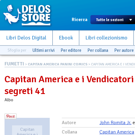
Ricerca
Libri Delos Digital
Ebook
Libri collezionismo
Sfoglia per
Ultimi arrivi
Per editore
Per collana
Per autore
FUMETTI
>
CAPITAN AMERICA PANINI COMICS
> CAPITAN AMERICA E I VENDIC
Capitan America e i Vendicatori
segreti 41
Albo
Autore
John Romita Jr.
Capitan
Collana
Capitan America
America e i