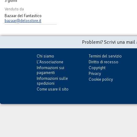
3 giorni
Venduto da
Bazaar del Fantastico
bazaar@delosstore.it
Problemi? Scrivi una mail
Chi siamo
Termini del servizio
L'Associazione
Diritto di recesso
Informazioni sui
Copyright
pagamenti
Privacy
Informazioni sulle
Cookie policy
spedizioni
Come usare il sito